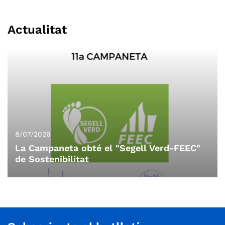
que ens identifiqui, permeti reconèixer d’on som i ens
acompanyi tant a la muntanya com en el nostre dia a dia. Tens
Actualitat
una idea que pugui representar tot el CET? Presenta-la i
ajuda’ns a crear una nova identitat sobre el terreny.
8/07/2026
La Campaneta obté el "Segell Verd-FEEC"
de Sostenibilitat