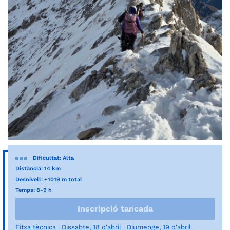
Dificultat: Alta
Distància: 14 km
Desnivell: +1019 m total
Temps: 8-9 h
Inscripció tancada
Fitxa tècnica
Dissabte, 18 d'abril
Diumenge, 19 d'abril