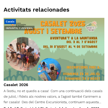
Activitats relacionades
Casals
INFANTIL I JUVENIL
Casalet 2026
A l’estiu, no et quedis a casa! Com una continuació dels casals
de juliol, i fidels als nostres valors, a l’agost també t’animem a
fer casals! Des del Centre Excursionista, continuem aquesta
proposta perquè donem importància a què els infants, durant