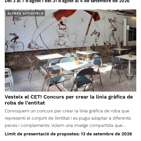
Del 3 al 7 d'agost i del 31 d'agost al 4 de setembre de 2026
l’estiu, no es quedin a casa! I ho farem a través d’un seguit
d’activitats de lleure, orientació, tallers de natura, jocs d’aigua,
ALTRES ACTIVITATS
gimcanes, xerrades culturals… i molt més. L’Aventura’t d’agost i
setembre funcionarà per setmanes separades, i cada infant s’hi
pot inscriure les que més li convinguin. Els casals es duran a
terme alternant els espais del CET i zones verdes de Terrassa.
Podran participar-hi els infants nascuts entre els anys 2010 i
2022.
Vesteix el CET! Concurs per crear la línia gràfica de
roba de l'entitat
Convoquem un concurs per crear la línia gràfica de roba que
representi el conjunt de l’entitat i es pugui adaptar a diferents
peces i complements. Volem una imatge compartida que
puguem portar persones de totes les edats, seccions i vocalies;
Límit de presentació de propostes: 13 de setembre de 2026
una proposta nascuda de la creativitat de la nostra comunitat,