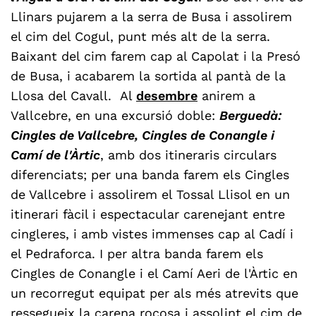
Llinars pujarem a la serra de Busa i assolirem
el cim del Cogul, punt més alt de la serra.
Baixant del cim farem cap al Capolat i la Presó
de Busa, i acabarem la sortida al pantà de la
Llosa del Cavall. Al
desembre
anirem a
Vallcebre, en una excursió doble:
Berguedà:
Cingles de Vallcebre, Cingles de Conangle i
Camí de l'Àrtic
, amb dos itineraris circulars
diferenciats; per una banda farem els Cingles
de Vallcebre i assolirem el Tossal Llisol en un
itinerari fàcil i espectacular carenejant entre
cingleres, i amb vistes immenses cap al Cadí i
el Pedraforca. I per altra banda farem els
Cingles de Conangle i el Camí Aeri de l'Àrtic en
un recorregut equipat per als més atrevits que
ressegueix la carena rocosa i assolint el cim de