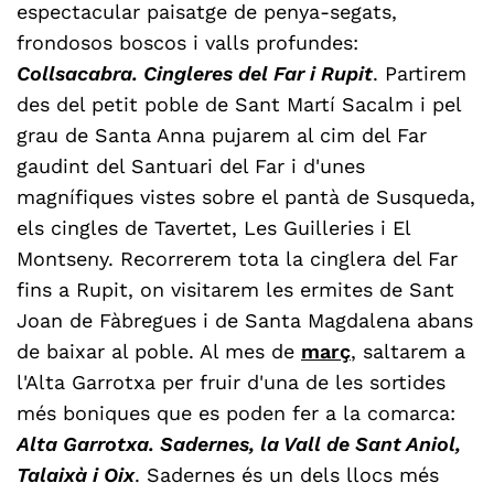
espectacular paisatge de penya-segats,
frondosos boscos i valls profundes:
Collsacabra. Cingleres del Far i Rupit
. Partirem
des del petit poble de Sant Martí Sacalm i pel
grau de Santa Anna pujarem al cim del Far
gaudint del Santuari del Far i d'unes
magnífiques vistes sobre el pantà de Susqueda,
els cingles de Tavertet, Les Guilleries i El
Montseny. Recorrerem tota la cinglera del Far
fins a Rupit, on visitarem les ermites de Sant
Joan de Fàbregues i de Santa Magdalena abans
de baixar al poble. Al mes de
març
, saltarem a
l'Alta Garrotxa per fruir d'una de les sortides
més boniques que es poden fer a la comarca:
Alta Garrotxa. Sadernes, la Vall de Sant Aniol,
Talaixà i Oix
. Sadernes és un dels llocs més