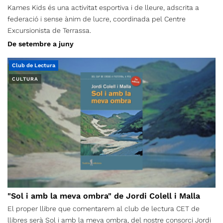
Kames Kids és una activitat esportiva i de lleure, adscrita a
federació i sense ànim de lucre, coordinada pel Centre
Excursionista de Terrassa.
De setembre a juny
Club de Lectura
CULTURA
"Sol i amb la meva ombra" de Jordi Colell i Malla
El proper llibre que comentarem al club de lectura CET de
llibres serà Sol i amb la meva ombra, del nostre consorci Jordi