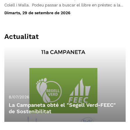
Colell i Malla. Podeu passar a buscar el llibre en préstec a la
Secretaria del CET, de dilluns a divendres de 17h a 20h. La
Dimarts, 29 de setembre de 2026
trobada per comentar la lectura serà dimarts, 29 de setembre.
Cal fer inscripció al formulari adjunt. (Feu-la tant si teniu el
llibre com no, per saber quants l’estem llegint) Preu: Socis/es
Actualitat
gratuït No socis/es: 5€
8/07/2026
La Campaneta obté el "Segell Verd-FEEC"
de Sostenibilitat