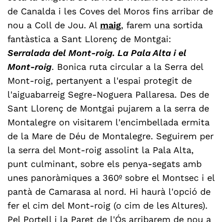
de Canalda i les Coves del Moros fins arribar de
nou a Coll de Jou. Al
maig
, farem una sortida
fantàstica a Sant Llorenç de Montgai:
Serralada del Mont-roig. La Pala Alta i el
Mont-roig
. Bonica ruta circular a la Serra del
Mont-roig, pertanyent a l'espai protegit de
l'aiguabarreig Segre-Noguera Pallaresa. Des de
Sant Llorenç de Montgai pujarem a la serra de
Montalegre on visitarem l'encimbellada ermita
de la Mare de Déu de Montalegre. Seguirem per
la serra del Mont-roig assolint la Pala Alta,
punt culminant, sobre els penya-segats amb
unes panoràmiques a 360º sobre el Montsec i el
pantà de Camarasa al nord. Hi haurà l'opció de
fer el cim del Mont-roig (o cim de les Altures).
Pel Portell i la Paret de l'Ós arribarem de nou a