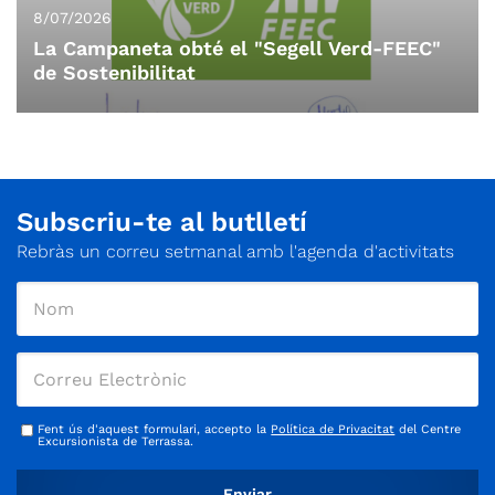
8/07/2026
La Campaneta obté el "Segell Verd-FEEC"
de Sostenibilitat
Subscriu-te al butlletí
Rebràs un correu setmanal amb l'agenda d'activitats
Fent ús d'aquest formulari, accepto la
Política de Privacitat
del Centre
Excursionista de Terrassa.