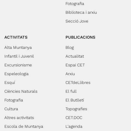
Fotografia
Biblioteca i arxiu
Secció Jove
ACTIVITATS
PUBLICACIONS
Alta Muntanya
Blog
Infantil i Juvenil
Actualitat
Excursionisme
Espai CET
Espeleologia
Arxiu
Esquí
CETdeLlibres
Ciències Naturals
El full
Fotografia
El Butlletí
Cultura
Topografies
Altres activitats
CET.DOC
Escola de Muntanya
L'agenda