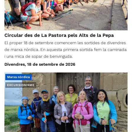
Circular des de La Pastora pels Alts de la Pepa
El proper 18 de setembre comencem les sortides de divendres
de marxa nòrdica. En aquesta primera sortida fem la caminada
i una mica de sopar de benvinguda.
Divendres, 18 de setembre de 2026
Marxa nòrdica
EXCURSIONISME