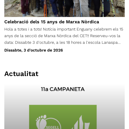
Celebració dels 15 anys de Marxa Nòrdica
Hola a totes i a tots! Notícia important Enguany celebrem els 15
anys de la secció de Marxa Nòrdica del CET!! Reserveu-vos la
data: Dissabte 3 d'octubre, a les 18 hores a l'escola Lanaspa
del carrer Pantà. Hi haurà moltes sorpreses: Anunciarem el
Dissabte, 3 d'octubre de 2026
guanyador del disseny de la samarreta Podreu adquirir les
noves samarretes Hi haurà parlaments Fins i tot un concert de
pop-rock amb el grup local BROKENS; I moltes coses més Més
Actualitat
endavant ja anirem compartint més detalls. Ens faria molta
il·lusió trobar-vos-hi!! Us hi esperem!!