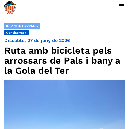
menu
INFANTIL I JUVENIL
Coneixermon
Dissabte, 27 de juny de 2026
Ruta amb bicicleta pels
arrossars de Pals i bany a
la Gola del Ter