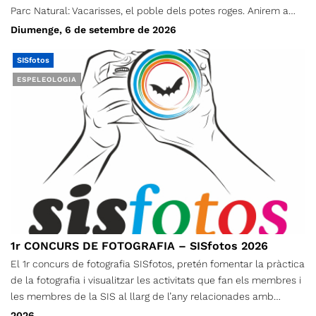
Parc Natural: Vacarisses, el poble dels potes roges. Anirem a
recórrer part de les dues ribes de la riera de Sanana i del
Diumenge, 6 de setembre de 2026
torrent de les Vendranes, que és la seva capçalera principal,
amb l’objectiu de visitar el màxim d’elements patrimonials
SISfotos
emboscats i curiositats geològiques possibles. Depenent del
ESPELEOLOGIA
temps de marxa, els visitarem tots o només els troncals.
Començarem i acabarem l'excursió al cementiri de Vacarisses,
situat sota el km 1.0 de la carretera de Vacarisses a la Bauma
(BV-1212). Com sempre, farem una ruta circular. Seran uns 13 km
de recorregut total, amb un desnivell acumulat de 780 metres, i
una durada aproximada de 6 hores (incloent-hi una aturada
llarga per esmorzar). Per tant, serà un traçat trencacames i
exigent físicament.
1r CONCURS DE FOTOGRAFIA – SISfotos 2026
El 1r concurs de fotografia SISfotos, pretén fomentar la pràctica
de la fotografia i visualitzar les activitats que fan els membres i
les membres de la SIS al llarg de l’any relacionades amb
l’espeleologia i el descens de barrancs.
2026