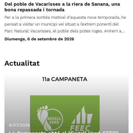
Del poble de Vacarisses a la riera de Sanana, una
bona repassada i tornada
Per a la primera sortida matinal d'aquesta nova temporada, he
pensat a visitar un municipi veí situat a l’extrem ponentí del
Parc Natural: Vacarisses, el poble dels potes roges. Anirem a
recórrer part de les dues ribes de la riera de Sanana i del
Diumenge, 6 de setembre de 2026
torrent de les Vendranes, que és la seva capçalera principal,
amb l’objectiu de visitar el màxim d’elements patrimonials
emboscats i curiositats geològiques possibles. Depenent del
Actualitat
temps de marxa, els visitarem tots o només els troncals.
Començarem i acabarem l'excursió al cementiri de Vacarisses,
situat sota el km 1.0 de la carretera de Vacarisses a la Bauma
(BV-1212). Com sempre, farem una ruta circular. Seran uns 13 km
de recorregut total, amb un desnivell acumulat de 780 metres, i
una durada aproximada de 6 hores (incloent-hi una aturada
llarga per esmorzar). Per tant, serà un traçat trencacames i
exigent físicament.
8/07/2026