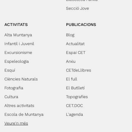
Secció Jove
ACTIVITATS
PUBLICACIONS
Alta Muntanya
Blog
Infantil i Juvenil
Actualitat
Excursionisme
Espai CET
Espeleologia
Arxiu
Esquí
CETdeLlibres
Ciències Naturals
El full
Fotografia
El Butlletí
Cultura
Topografies
Altres activitats
CET.DOC
Escola de Muntanya
L'agenda
Veure'n més