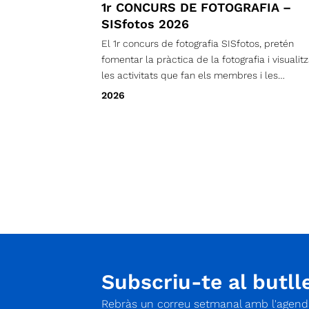
1r CONCURS DE FOTOGRAFIA –
SISfotos 2026
El 1r concurs de fotografia SISfotos, pretén
fomentar la pràctica de la fotografia i visualitz
les activitats que fan els membres i les
membres de la SIS al llarg de l’any
2026
relacionades amb l’espeleologia i el descens 
barrancs.
Subscriu-te al butlle
Rebràs un correu setmanal amb l'agenda