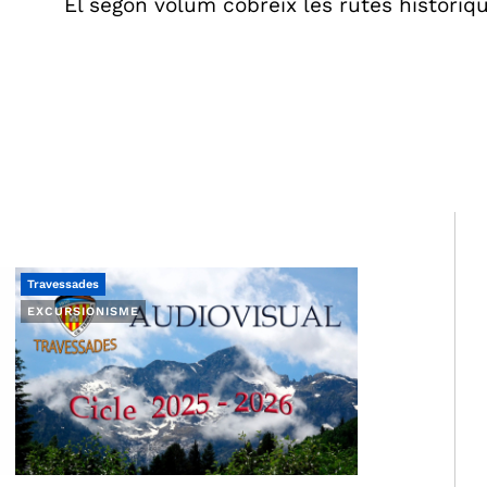
El segon volum cobreix les rutes històriq
Travessades
EXCURSIONISME