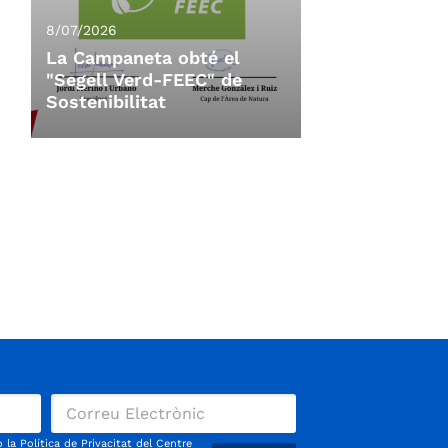
8/07/2026
La Campaneta obté el
"Segell Verd-FEEC" de
Sostenibilitat
8/07/2026
La Campaneta obté el
"Segell Verd-FEEC" de
Sostenibilitat
La 11a Campaneta, organitzada per
l'Ajuntament de Vacarisses,
CoRReDoRS.CaT i el Centre
Excursionista de Terrassa, amb la
col·laboració de l'A.E.
o la
Política de Privacitat
del Centre