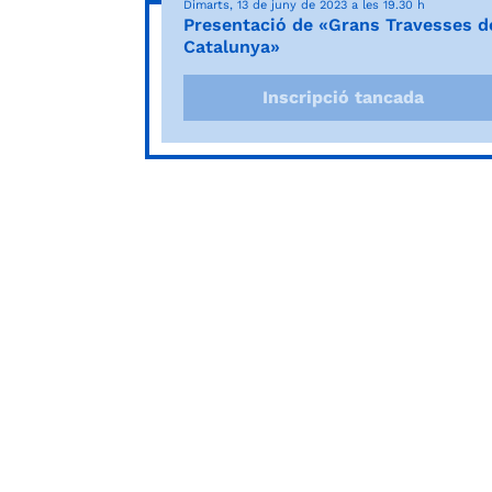
Dimarts, 13 de juny de 2023 a les 19.30 h
Presentació de «Grans Travesses d
Catalunya»
Inscripció tancada