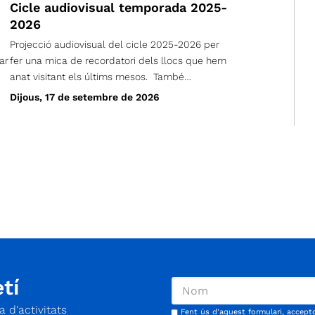
Cicle audiovisual temporada 2025-
2026
Projecció audiovisual del cicle 2025-2026 per
ar
fer una mica de recordatori dels llocs que hem
anat visitant els últims mesos. També
presentarem i comentarem el calendari, per la
Dijous, 17 de setembre de 2026
de
propera temporada. Esteu tots/es
convidats/convidades. Els simpatitzants també
son molt benvinguts. Dijous, 17 de setembre de
2026 A les 19 h Al Coro Vell (Carrer Sant Marià,
122)
tí
 d'activitats
Fent ús d'aquest formulari, accept