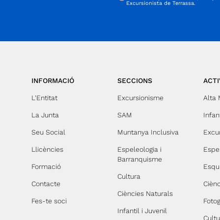
Excursionista de Terrassa.
INFORMACIÓ
SECCIONS
ACTI
L'Entitat
Excursionisme
Alta
La Junta
SAM
Infant
Seu Social
Muntanya Inclusiva
Excu
Llicències
Espeleologia i
Espe
Barranquisme
Formació
Esqu
Cultura
Contacte
Ciènc
Ciències Naturals
Fes-te soci
Fotog
Infantil i Juvenil
Cultu