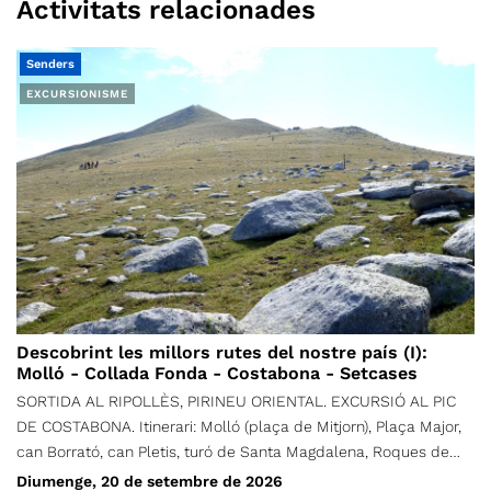
Activitats relacionades
Senders
EXCURSIONISME
Descobrint les millors rutes del nostre país (I):
Molló - Collada Fonda - Costabona - Setcases
SORTIDA AL RIPOLLÈS, PIRINEU ORIENTAL. EXCURSIÓ AL PIC
DE COSTABONA. Itinerari: Molló (plaça de Mitjorn), Plaça Major,
can Borrató, can Pletis, turó de Santa Magdalena, Roques de
Santa Creu, Igols d'en Romaní, Puig de Sant Joan, Collada de la
Diumenge, 20 de setembre de 2026