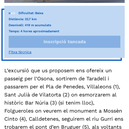
Dificultat: Baixa
Distància: 33,7 km
Desnivell: 419 m acumulats
Temps: 4 hores aproximadament
Inscripció tancada
Fitxa tècnica
L’excursió que us proposem ens ofereix un
passeig per l’Osona, sortirem de Taradell i
passarem per el Pla de Penedes, Villaleons (1)
,
Sant Julià de Vilatorta (2)
on esmorzarem al
històric Bar Núria (3)
(si tenim lloc),
Folgueroles on veurem el monument a Mossèn
Cinto (4)
, Calldetenes, seguirem el riu Gurri ens
trobarem el pont d’en Bruguer (5)
, als voltants