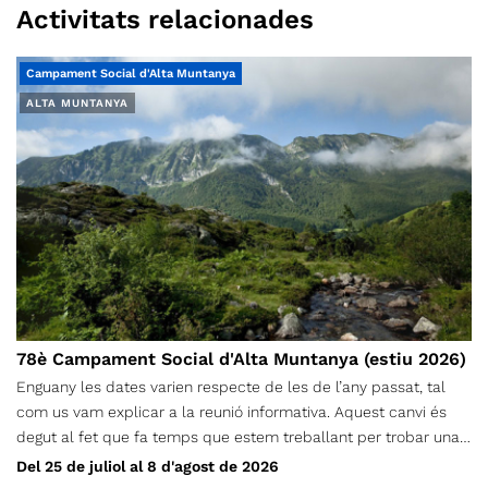
Activitats relacionades
Campament Social d'Alta Muntanya
ALTA MUNTANYA
78è Campament Social d'Alta Muntanya (estiu 2026)
Enguany les dates varien respecte de les de l’any passat, tal
com us vam explicar a la reunió informativa. Aquest canvi és
degut al fet que fa temps que estem treballant per trobar una
zona adequada en un entorn proper i de muntanya, i després
Del 25 de juliol al 8 d'agost de 2026
de valorar diferents opcions, aquestes han estat les úniques