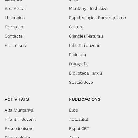
Seu Social
Muntanya Inclusiva
Llicències
Espeleologia i Barranquisme
Formació
Cultura
Contacte
Ciències Naturals
Fes-te soci
Infantil i Juvenil
Bicicleta
Fotografia
Biblioteca i arxiu
Secció Jove
ACTIVITATS
PUBLICACIONS
Alta Muntanya
Blog
Infantil i Juvenil
Actualitat
Excursionisme
Espai CET
Espeleologia
Arxiu