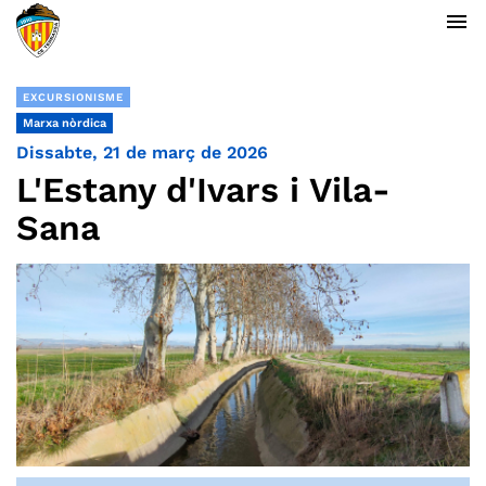
menu
EXCURSIONISME
Marxa nòrdica
Dissabte, 21 de març de 2026
L'Estany d'Ivars i Vila-
Sana