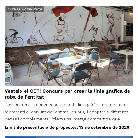
ALTRES ACTIVITATS
Vesteix el CET! Concurs per crear la línia gràfica de
roba de l'entitat
Convoquem un concurs per crear la línia gràfica de roba que
representi el conjunt de l’entitat i es pugui adaptar a diferents
peces i complements. Volem una imatge compartida que
puguem portar persones de totes les edats, seccions i vocalies;
Límit de presentació de propostes: 13 de setembre de 2026
una proposta nascuda de la creativitat de la nostra comunitat,