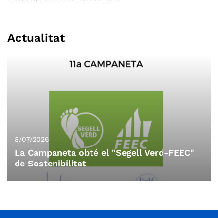
del Castell (dunes), Poblat ibèric (Cultura), i finalment la Roca o
cova Foradada (litoral) i una vegada visitat, desfarem el camí
per anar a fer un banyet (opcional) i dinarem a la Platja de la
Actualitat
Fosca (on hi ha més serveis). A un hora prudencial tornarem cap
casa. Aquesta sortida es per gaudir de la geologia i de la flora
de litoral, així com dels paisatges marins. Salut, flors i alguna
gavina!!!
8/07/2026
La Campaneta obté el "Segell Verd-FEEC"
de Sostenibilitat