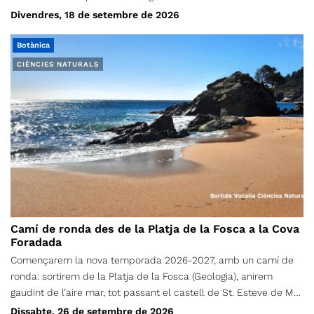
Divendres, 18 de setembre de 2026
Botànica
CIÈNCIES NATURALS
Camí de ronda des de la Platja de la Fosca a la Cova
Foradada
Començarem la nova temporada 2026-2027, amb un camí de
ronda: sortirem de la Platja de la Fosca (Geologia), anirem
gaudint de l’aire mar, tot passant el castell de St. Esteve de Mar
(Cultura), Pineda d’en Gori (flora), Cala S’Alquer (paisatge), Platja
Dissabte, 26 de setembre de 2026