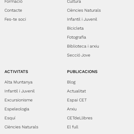
Formació
Cultura
Contacte
Ciències Naturals
Fes-te soci
Infantil i Juvenil
Bicicleta
Fotografia
Biblioteca i arxiu
Secció Jove
ACTIVITATS
PUBLICACIONS
Alta Muntanya
Blog
Infantil i Juvenil
Actualitat
Excursionisme
Espai CET
Espeleologia
Arxiu
Esquí
CETdeLlibres
Ciències Naturals
El full