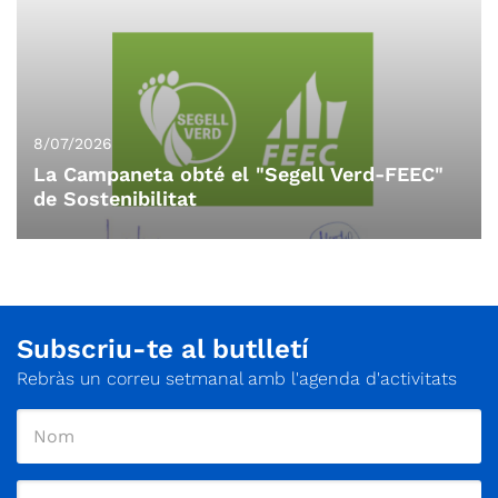
2022.
8/07/2026
La Campaneta obté el "Segell Verd-FEEC"
de Sostenibilitat
Subscriu-te al butlletí
Rebràs un correu setmanal amb l'agenda d'activitats