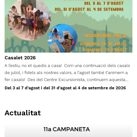
Casalet 2026
A l’estiu, no et quedis a casa! Com una continuació dels casals
de juliol, i fidels als nostres valors, a l’agost també t’animem a
fer casals! Des del Centre Excursionista, continuem aquesta
proposta perquè donem importància a què els infants, durant
Del 3 al 7 d'agost i del 31 d'agost al 4 de setembre de 2026
l’estiu, no es quedin a casa! I ho farem a través d’un seguit
d’activitats de lleure, orientació, tallers de natura, jocs d’aigua,
gimcanes, xerrades culturals… i molt més. L’Aventura’t d’agost i
Actualitat
setembre funcionarà per setmanes separades, i cada infant s’hi
pot inscriure les que més li convinguin. Els casals es duran a
terme alternant els espais del CET i zones verdes de Terrassa.
Podran participar-hi els infants nascuts entre els anys 2010 i