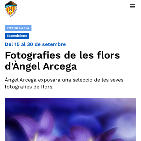
menu
FOTOGRAFIA
Exposicions
Del 15 al 30 de setembre
Fotografies de les flors
d'Àngel Arcega
Àngel Arcega exposarà una selecció de les seves
fotografies de flors.