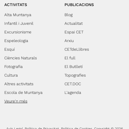
ACTIVITATS
PUBLICACIONS
Alta Muntanya
Blog
Infantil i Juvenil
Actualitat
Excursionisme
Espai CET
Espeleologia
Arxiu
Esquí
CETdeLlibres
Ciències Naturals
El full
Fotografia
El Butlletí
Cultura
Topografies
Altres activitats
CET.DOC
Escola de Muntanya
L'agenda
Veure'n més
Avís Legal
Política de Privacitat
Política de Cookies
Copyright © 2026