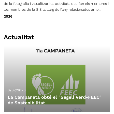
de la fotografia i visualitzar les activitats que fan els membres i
les membres de la SIS al llarg de l’any relacionades amb
l’espeleologia i el descens de barrancs.
2026
Actualitat
8/07/2026
La Campaneta obté el "Segell Verd-FEEC"
de Sostenibilitat