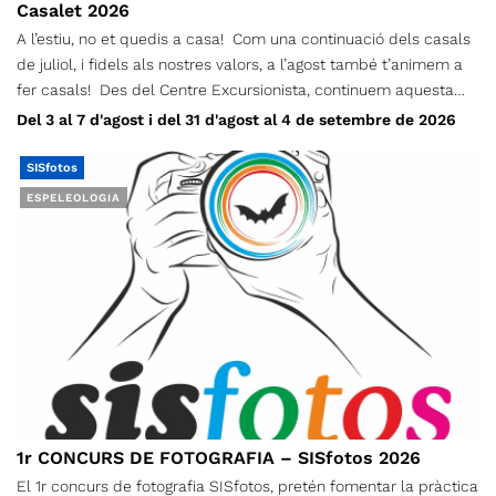
Casalet 2026
A l’estiu, no et quedis a casa! Com una continuació dels casals
de juliol, i fidels als nostres valors, a l’agost també t’animem a
fer casals! Des del Centre Excursionista, continuem aquesta
proposta perquè donem importància a què els infants, durant
Del 3 al 7 d'agost i del 31 d'agost al 4 de setembre de 2026
l’estiu, no es quedin a casa! I ho farem a través d’un seguit
d’activitats de lleure, orientació, tallers de natura, jocs d’aigua,
SISfotos
gimcanes, xerrades culturals… i molt més. L’Aventura’t d’agost i
ESPELEOLOGIA
setembre funcionarà per setmanes separades, i cada infant s’hi
pot inscriure les que més li convinguin. Els casals es duran a
terme alternant els espais del CET i zones verdes de Terrassa.
Podran participar-hi els infants nascuts entre els anys 2010 i
2022.
1r CONCURS DE FOTOGRAFIA – SISfotos 2026
El 1r concurs de fotografia SISfotos, pretén fomentar la pràctica