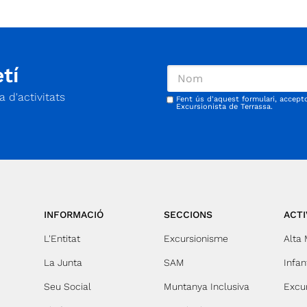
tí
 d'activitats
Fent ús d'aquest formulari, accept
Excursionista de Terrassa.
INFORMACIÓ
SECCIONS
ACTI
L'Entitat
Excursionisme
Alta
La Junta
SAM
Infant
Seu Social
Muntanya Inclusiva
Excu