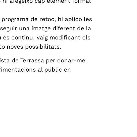
 no hi afegeixo cap element formal
 programa de retoc, hi aplico les
eguir una imatge diferent de la
iu és continu: vaig modificant els
 noves possibilitats.
nista de Terrassa per donar-me
rimentacions al públic en