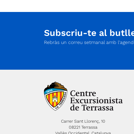
Subscriu-te al butlle
Rebràs un correu setmanal amb l'agenda
Carrer Sant Llorenç, 10
08221 Terrassa
Vallès Occidental, Catalunya