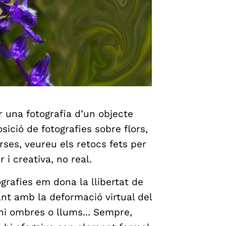
r una fotografia d’un objecte
ició de fotografies sobre flors,
rses, veureu els retocs fets per
 i creativa, no real.
rafies em dona la llibertat de
gant amb la deformació virtual del
hi ombres o llums... Sempre,