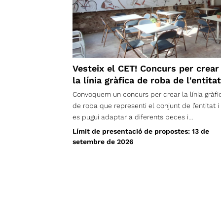
Vesteix el CET! Concurs per crear
la línia gràfica de roba de l'entitat
Convoquem un concurs per crear la línia gràfi
de roba que representi el conjunt de l’entitat i
es pugui adaptar a diferents peces i
complements. Volem una imatge compartida
Límit de presentació de propostes: 13 de
que puguem portar persones de totes les eda
setembre de 2026
seccions i vocalies; una proposta nascuda de 
creativitat de la nostra comunitat, que ens
identifiqui, permeti reconèixer d’on som i ens
acompanyi tant a la muntanya com en el nost
dia a dia. Tens una idea que pugui representar
tot el CET? Presenta-la i ajuda’ns a crear una
nova identitat sobre el terreny.