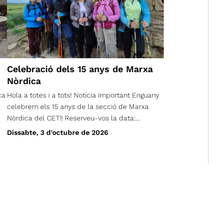
Celebració dels 15 anys de Marxa
Nòrdica
ca
Hola a totes i a tots! Notícia important Enguany
celebrem els 15 anys de la secció de Marxa
Nòrdica del CET!! Reserveu-vos la data:
Dissabte 3 d'octubre, a les 18 hores a l'escola
Dissabte, 3 d'octubre de 2026
ts,
Lanaspa del carrer Pantà. Hi haurà moltes
la
sorpreses: Anunciarem el guanyador del
disseny de la samarreta Podreu adquirir les
noves samarretes Hi haurà parlaments Fins i tot
re
un concert de pop-rock amb el grup local
BROKENS; I moltes coses més Més endavant ja
anirem compartint més detalls. Ens faria molta
il·lusió trobar-vos-hi!! Us hi esperem!!