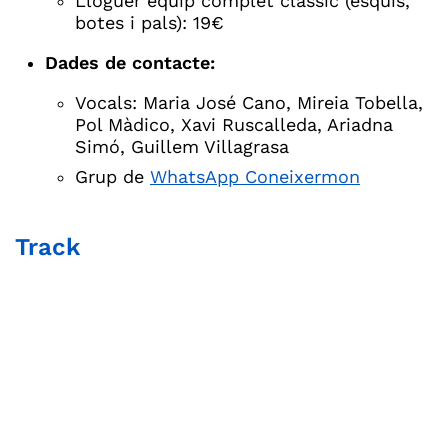
Lloguer equip complet clàssic (esquís,
botes i pals): 19€
Dades de contacte:
Vocals: Maria José Cano, Mireia Tobella,
Pol Màdico, Xavi Ruscalleda, Ariadna
Simó, Guillem Villagrasa
Grup de
WhatsApp Coneixermon
Track