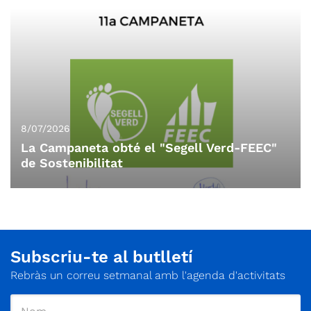
8/07/2026
La Campaneta obté el "Segell Verd-FEEC"
de Sostenibilitat
Subscriu-te al butlletí
Rebràs un correu setmanal amb l'agenda d'activitats