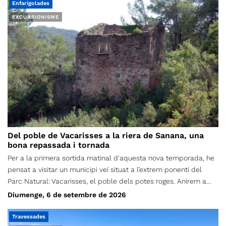
Enfarigolades
EXCURSIONISME
Del poble de Vacarisses a la riera de Sanana, una
bona repassada i tornada
Per a la primera sortida matinal d'aquesta nova temporada, he
pensat a visitar un municipi veí situat a l’extrem ponentí del
Parc Natural: Vacarisses, el poble dels potes roges. Anirem a
recórrer part de les dues ribes de la riera de Sanana i del
Diumenge, 6 de setembre de 2026
torrent de les Vendranes, que és la seva capçalera principal,
amb l’objectiu de visitar el màxim d’elements patrimonials
Travessades