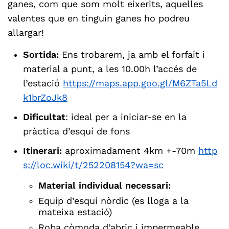
ganes, com que som molt eixerits, aquelles
valentes que en tinguin ganes ho podreu
allargar!
Sortida:
Ens trobarem, ja amb el forfait i
material a punt, a les 10.00h l’accés de
l’estació
https://maps.app.goo.gl/M6ZTa5Ld
k1brZoJk8
Dificultat
: ideal per a iniciar-se en la
pràctica d’esquí de fons
Itinerari:
aproximadament 4km +-70m
http
s://loc.wiki/t/252208154?wa=sc
Material individual necessari:
Equip d’esquí nòrdic (es lloga a la
mateixa estació)
Roba còmoda d’abric i impermeable