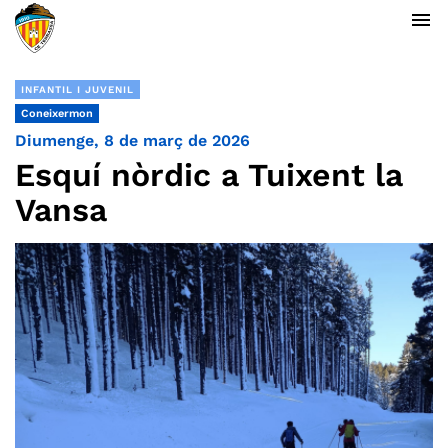
menu
INFANTIL I JUVENIL
Coneixermon
Diumenge, 8 de març de 2026
Esquí nòrdic a Tuixent la
Vansa