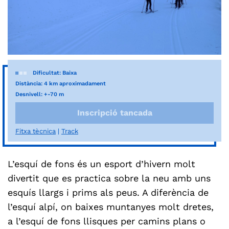
Dificultat: Baixa
Distància: 4 km aproximadament
Desnivell: +-70 m
Inscripció tancada
Fitxa tècnica
Track
L’esquí de fons és un esport d’hivern molt
divertit que es practica sobre la neu amb uns
esquís llargs i prims als peus. A diferència de
l’esquí alpí, on baixes muntanyes molt dretes,
a l’esquí de fons llisques per camins plans o