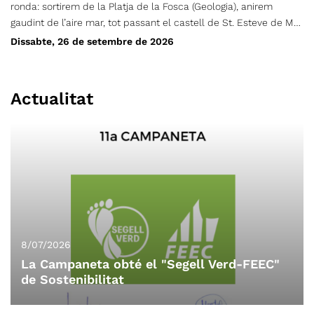
ronda: sortirem de la Platja de la Fosca (Geologia), anirem
gaudint de l’aire mar, tot passant el castell de St. Esteve de Mar
(Cultura), Pineda d’en Gori (flora), Cala S’Alquer (paisatge), Platja
Dissabte, 26 de setembre de 2026
del Castell (dunes), Poblat ibèric (Cultura), i finalment la Roca o
cova Foradada (litoral) i una vegada visitat, desfarem el camí
per anar a fer un banyet (opcional) i dinarem a la Platja de la
Actualitat
Fosca (on hi ha més serveis). A un hora prudencial tornarem cap
casa. Aquesta sortida es per gaudir de la geologia i de la flora
de litoral, així com dels paisatges marins. Salut, flors i alguna
gavina!!!
8/07/2026
La Campaneta obté el "Segell Verd-FEEC"
de Sostenibilitat