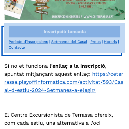
Inscripció tancada
Període d'inscripcions
Setmanes del Casal
Preus
Horaris
Contacte
Si no et funciona
l'enllaç a la inscripció
,
apuntat mitjançant aquest enllaç:
https://ceter
rassa.playoffinformatica.com/activitat/593/Cas
al-d-estiu-2024-Setmanes-a-elegir/
El Centre Excursionista de Terrassa ofereix,
com cada estiu, una alternativa a l’oci