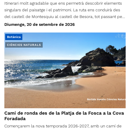
Itinerari molt agradable que ens permetrà descobrir elements
singulars del paisatge i el patrimoni. La ruta ens conduirà des
del castell de Montesquiu al castell de Besora, tot passant pel
pla del Revell i el collet de Mongia. De tornada passarem per
Diumenge, 20 de setembre de 2026
l'obaga de la muntanya i retornarem de nou al castell de
Montesquiu.
Botànica
CIÈNCIES NATURALS
Camí de ronda des de la Platja de la Fosca a la Cova
Foradada
Començarem la nova temporada 2026-2027, amb un camí de