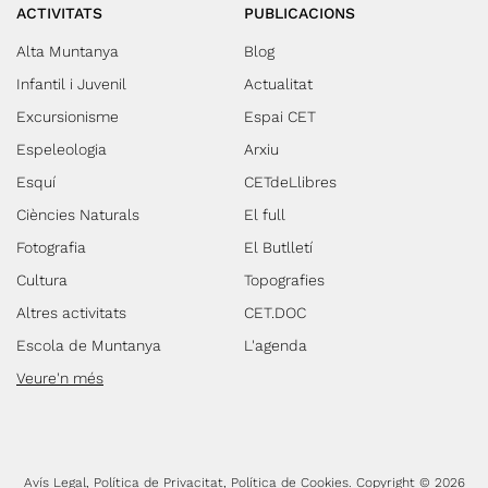
ACTIVITATS
PUBLICACIONS
Alta Muntanya
Blog
Infantil i Juvenil
Actualitat
Excursionisme
Espai CET
Espeleologia
Arxiu
Esquí
CETdeLlibres
Ciències Naturals
El full
Fotografia
El Butlletí
Cultura
Topografies
Altres activitats
CET.DOC
Escola de Muntanya
L'agenda
Veure'n més
Avís Legal
Política de Privacitat
Política de Cookies
Copyright © 2026