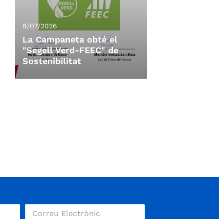
8/07/2026
La Campaneta obté el
"Segell Verd-FEEC" de
Sostenibilitat
8/07/2026
La Campaneta obté el
"Segell Verd-FEEC" de
Sostenibilitat
La 11a Campaneta, organitzada per
l'Ajuntament de Vacarisses,
CoRReDoRS.CaT i el Centre
Excursionista de Terrassa, amb la