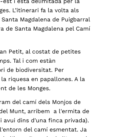
est i està delimitada per la
s. L’itinerari fa la volta als
, Santa Magdalena de Puigbarral
erra de Santa Magdalena pel Camí
an Petit, al costat de petites
mps. Tal i com estàn
i de biodiversitat. Per
la riquesa en papallones. A la
nt de les Monges.
tram del camí dels Monjos de
 del Munt, arribem a l'ermita de
i avui dins d'una finca privada).
 l'entorn del camí esmentat. Ja