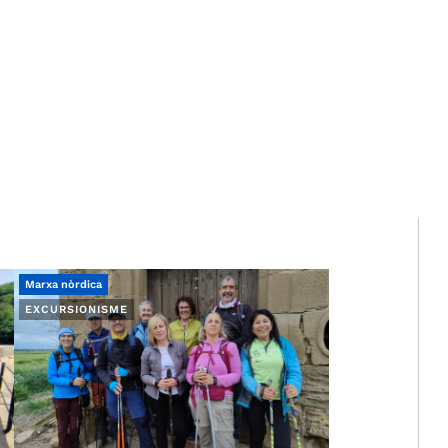
Marxa nòrdica
EXCURSIONISME