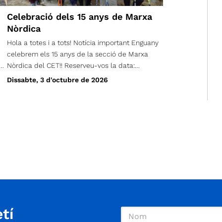
Celebració dels 15 anys de Marxa
Nòrdica
Hola a totes i a tots! Notícia important Enguany
celebrem els 15 anys de la secció de Marxa
a
Nòrdica del CET!! Reserveu-vos la data:
Dissabte 3 d'octubre, a les 18 hores a l'escola
Dissabte, 3 d'octubre de 2026
Lanaspa del carrer Pantà. Hi haurà moltes
sorpreses: Anunciarem el guanyador del
disseny de la samarreta Podreu adquirir les
noves samarretes Hi haurà parlaments Fins i tot
un concert de pop-rock amb el grup local
BROKENS; I moltes coses més Més endavant ja
anirem compartint més detalls. Ens faria molta
il·lusió trobar-vos-hi!! Us hi esperem!!
tí