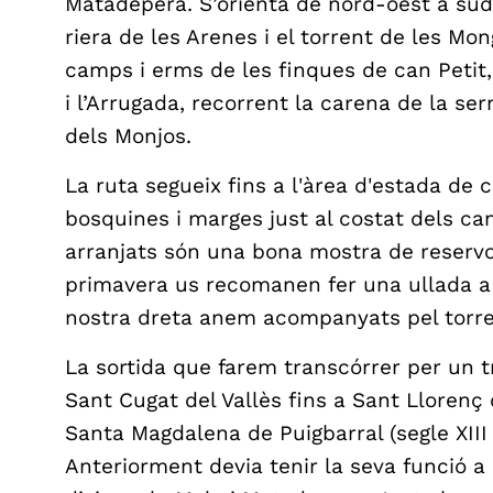
Matadepera. S’orienta de nord-oest a sud-
riera de les Arenes i el torrent de les Monge
camps i erms de les finques de can Petit
i l’Arrugada, recorrent la carena de la s
dels Monjos.
La ruta segueix fins a l'àrea d'estada de c
bosquines i marges just al costat dels ca
arranjats són una bona mostra de reservor
primavera us recomanen fer una ullada a 
nostra dreta anem acompanyats pel torre
La sortida que farem transcórrer per un 
Sant Cugat del Vallès fins a Sant Llorenç
Santa Magdalena de Puigbarral (segle XIII 
Anteriorment devia tenir la seva funció a