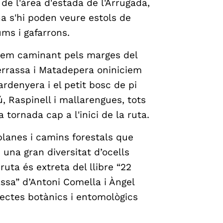
de l'àrea d'estada de l'Arrugada,
na s'hi poden veure estols de
ums i gafarrons.
inuem caminant pels marges del
errassa i Matadepera oniniciem
ardenyera i el petit bosc de pi
mú, Raspinell i mallarengues, tots
 tornada cap a l'inici de la ruta.
 planes i camins forestals que
una gran diversitat d’ocells
ruta és extreta del llibre “22
assa” d’Antoni Comella i Àngel
ctes botànics i entomològics