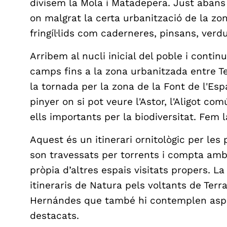
divisem la Mola i Matadepera. Just abans 
on malgrat la certa urbanització de la zo
fringíl·lids com caderneres, pinsans, verd
Arribem al nucli inicial del poble i cont
camps fins a la zona urbanitzada entre T
la tornada per la zona de la Font de l'Esp
pinyer on si pot veure l'Astor, l'Aligot co
ells importants per la biodiversitat. Fem la
Aquest és un itinerari ornitològic per les
son travessats per torrents i compta amb 
pròpia d’altres espais visitats propers. La 
itineraris de Natura pels voltants de Terr
Hernándes que també hi contemplen aspe
destacats.