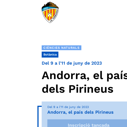
CIÈNCIES NATURALS
Botànica
Del 9 a l'11 de juny de 2023
Andorra, el paí
dels Pirineus
Del 9 a l'11 de juny de 2023
Andorra, el país dels Pirineus
Inscripció tancada