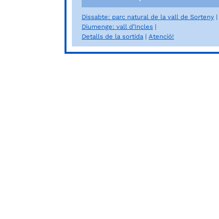
Dissabte: parc natural de la vall de Sorteny
Diumenge: vall d’Incles
Detalls de la sortida
Atenció!