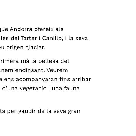
que Andorra ofereix als
s del Tarter i Canillo, i la seva
u origen glaciar.
 primera mà la bellesa del
i anem endinsant. Veurem
e ens acompanyaran fins arribar
ts d’una vegetació i una fauna
s per gaudir de la seva gran