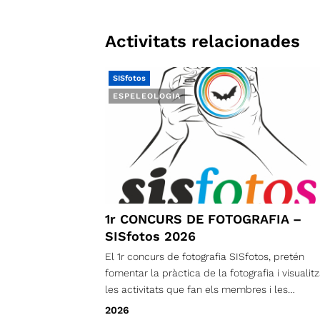
Activitats relacionades
SISfotos
ESPELEOLOGIA
1r CONCURS DE FOTOGRAFIA –
SISfotos 2026
El 1r concurs de fotografia SISfotos, pretén
fomentar la pràctica de la fotografia i visualitz
les activitats que fan els membres i les
membres de la SIS al llarg de l’any
2026