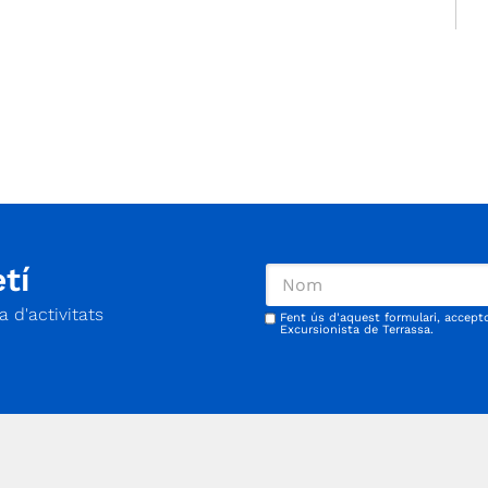
de
tí
 d'activitats
Fent ús d'aquest formulari, accept
Excursionista de Terrassa.