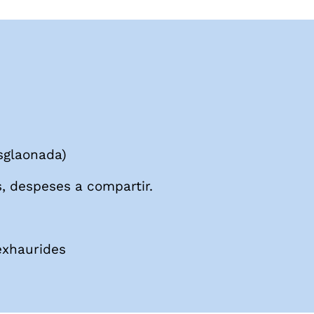
esglaonada)
, despeses a compartir.
exhaurides