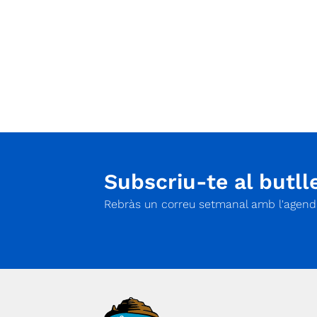
relacionades amb l’espeleologia i el descens 
barrancs.
Subscriu-te al butlle
Rebràs un correu setmanal amb l'agenda