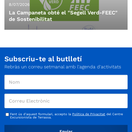
8/07/2026
La Campaneta obté el "Segell Verd-FEEC"
de Sostenibilitat
Subscriu-te al butlletí
Rebràs un correu setmanal amb l'agenda d'activitats
Fent ús d'aquest formulari, accepto la
Política de Privacitat
del Centre
Excursionista de Terrassa.