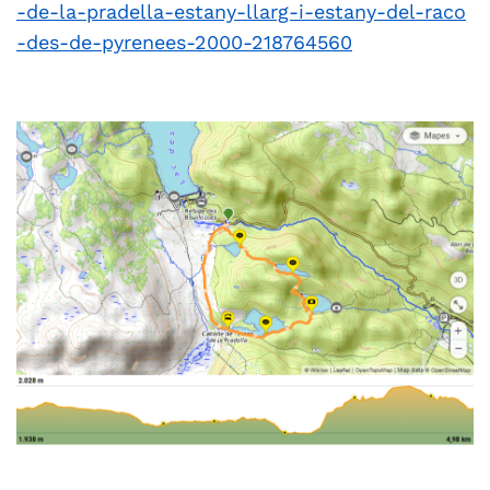
-de-la-pradella-estany-llarg-i-estany-del-raco
-des-de-pyrenees-2000-218764560