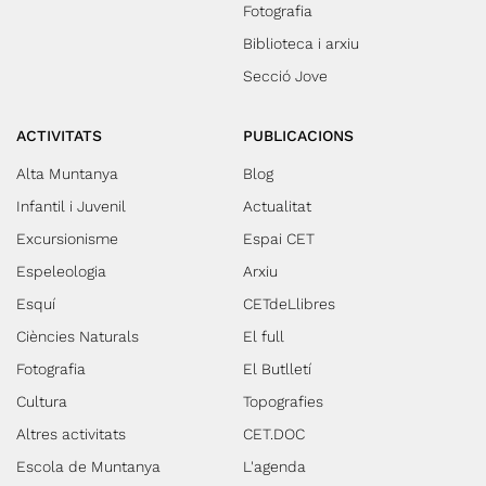
Fotografia
Biblioteca i arxiu
Secció Jove
ACTIVITATS
PUBLICACIONS
Alta Muntanya
Blog
Infantil i Juvenil
Actualitat
Excursionisme
Espai CET
Espeleologia
Arxiu
Esquí
CETdeLlibres
Ciències Naturals
El full
Fotografia
El Butlletí
Cultura
Topografies
Altres activitats
CET.DOC
Escola de Muntanya
L'agenda