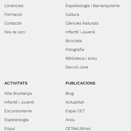
Llicències
Espeleologia i Barranquisme
Formació
Cultura
Contacte
Ciències Naturals
Fes-te soci
Infantil i Juvenil
Bicicleta
Fotografia
Biblioteca i arxiu
Secció Jove
ACTIVITATS
PUBLICACIONS
Alta Muntanya
Blog
Infantil i Juvenil
Actualitat
Excursionisme
Espai CET
Espeleologia
Arxiu
Esquí
CETdeLlibres