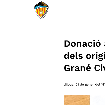
Donació a
dels ori
Grané Civ
dijous, 01 de gener del 1