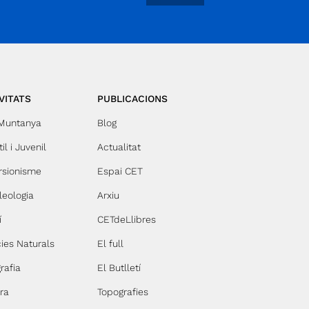
inalitzar el 17 de maig i va assolir els 16.575
. Amb aquest import, sumat a la subvenció
e l'Ajuntament de Terrassa per temes
'accessibilitat i als recursos propis del
entre, es podrà adquirir la maquinària de
'ascensor aquest 2026. En un primer
oment es va plantejar una recaptació
VITATS
PUBLICACIONS
ínima de 13.000 €, que es va aconseguir
n la primera fase, a principis d'abril. Amb
 Muntanya
Blog
quest import es podria assumir el
ubministrament i la col·locació de les
il i Juvenil
Actualitat
ortes, la cabina, el motor i el quadre de
omandament, entre altres elements. Els
rsionisme
Espai CET
.575 € que s'han recollit de més serviran
leologia
Arxiu
er alleugerir l'aportació de recursos propis
el CET en la compra de l'ascensor. Es
í
CETdeLlibres
odrà dedicar així més pressupost a altres
spectes de l'obra, com l'adequació dels
ies Naturals
El full
spais de les seccions i vocalies. El CET
graeix la implicació de tothom i, molt
rafia
El Butlletí
specialment, les aportacions solidàries
ra
Topografies
etes per 146 donants. L'ascensor, un
lement essencial per a l'accessibilitat real i