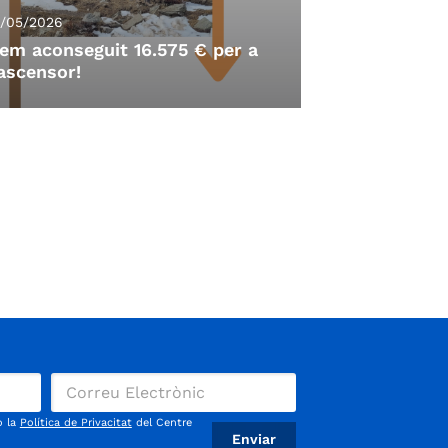
9/05/2026
em aconseguit 16.575 € per a
'ascensor!
9/05/2026
Hem aconseguit 16.575 € per a
'ascensor!
oltíssimes gràcies a les 146 persones que
an fer aportacions a la campanya de
o la
Política de Privacitat
del Centre
aptació de fons ! La segona fase va