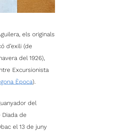
uilera, els originals
 d’exili (de
avera del 1926),
ntre Excursionista
Segona Època
).
 guanyador del
ª Diada de
bac el 13 de juny