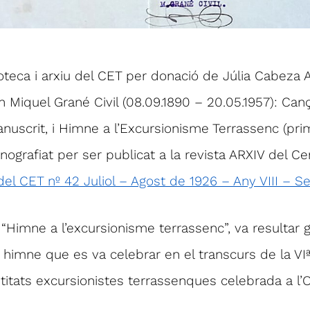
ioteca i arxiu del CET per donació de Júlia Cabeza Ag
Miquel Grané Civil (08.09.1890 – 20.05.1957): Cançó
uscrit, i Himne a l’Excursionisme Terrassenc (prim
ografiat per ser publicat a la revista ARXIV del Ce
del CET nº 42 Juliol – Agost de 1926 – Any VIII – 
 “Himne a l’excursionisme terrassenc”, va resultar
r himne que es va celebrar en el transcurs de la VI
itats excursionistes terrassenques celebrada a l’O