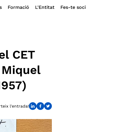
s
Formació
L'Entitat
Fes-te soci
del CET
 Miquel
1957)
eix l'entrada!