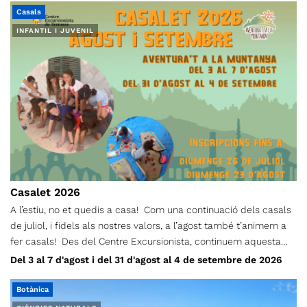
Casals
INFANTIL I JUVENIL
Casalet 2026
A l’estiu, no et quedis a casa! Com una continuació dels casals
de juliol, i fidels als nostres valors, a l’agost també t’animem a
fer casals! Des del Centre Excursionista, continuem aquesta
proposta perquè donem importància a què els infants, durant
Del 3 al 7 d'agost i del 31 d'agost al 4 de setembre de 2026
l’estiu, no es quedin a casa! I ho farem a través d’un seguit
d’activitats de lleure, orientació, tallers de natura, jocs d’aigua,
Botànica
gimcanes, xerrades culturals… i molt més. L’Aventura’t d’agost i