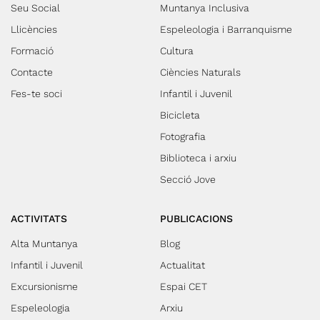
Seu Social
Muntanya Inclusiva
Llicències
Espeleologia i Barranquisme
Formació
Cultura
Contacte
Ciències Naturals
Fes-te soci
Infantil i Juvenil
Bicicleta
Fotografia
Biblioteca i arxiu
Secció Jove
ACTIVITATS
PUBLICACIONS
Alta Muntanya
Blog
Infantil i Juvenil
Actualitat
Excursionisme
Espai CET
Espeleologia
Arxiu