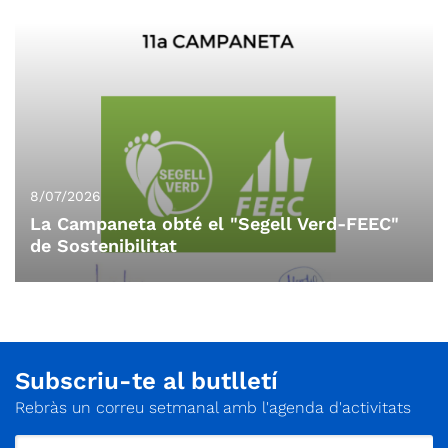
casa. Aquesta sortida es per gaudir de la geologia i de la flora
de litoral, així com dels paisatges marins. Salut, flors i alguna
gavina!!!
8/07/2026
La Campaneta obté el "Segell Verd-FEEC"
de Sostenibilitat
Subscriu-te al butlletí
Rebràs un correu setmanal amb l'agenda d'activitats