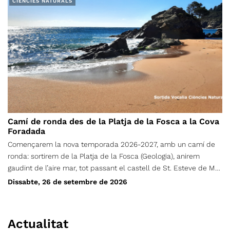
CIÈNCIES NATURALS
setembre funcionarà per setmanes separades, i cada infant s’hi
pot inscriure les que més li convinguin. Els casals es duran a
terme alternant els espais del CET i zones verdes de Terrassa.
Podran participar-hi els infants nascuts entre els anys 2010 i
2022.
Camí de ronda des de la Platja de la Fosca a la Cova
Foradada
Començarem la nova temporada 2026-2027, amb un camí de
ronda: sortirem de la Platja de la Fosca (Geologia), anirem
gaudint de l’aire mar, tot passant el castell de St. Esteve de Mar
(Cultura), Pineda d’en Gori (flora), Cala S’Alquer (paisatge), Platja
Dissabte, 26 de setembre de 2026
del Castell (dunes), Poblat ibèric (Cultura), i finalment la Roca o
cova Foradada (litoral) i una vegada visitat, desfarem el camí
per anar a fer un banyet (opcional) i dinarem a la Platja de la
Actualitat
Fosca (on hi ha més serveis). A un hora prudencial tornarem cap