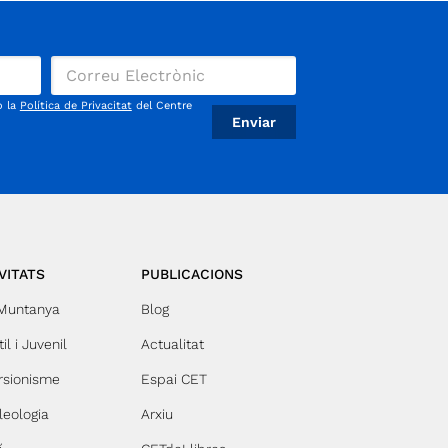
l'Ajuntament de Vacarisses,
CoRReDoRS.CaT i el Centre
Excursionista de Terrassa, amb la
col·laboració de l'A.E.
VacarissesCorre, ha superat amb
èxit el procés d'avaluació i
o la
Política de Privacitat
del Centre
certificació de sostenibilitat per a
activitats de muntanya, rebent així
el prestigiós Segell de
Sostenibilitat «Segell Verd-FEEC»
atorgat per la Federació d’Entitats
Excursionistes de Catalunya.
Aquesta distinció reconeix l'esforç
del Centre en la protecció del
VITATS
PUBLICACIONS
medi ambient i el seu compromís
amb un esport responsable i
 Muntanya
Blog
sostenible. El segell, vàlid durant
il i Juvenil
Actualitat
tres anys, destaca les accions
implementades per preservar els
rsionisme
Espai CET
espais naturals i promoure la
conscienciació ambiental entre
leologia
Arxiu
tots els participants. La
Campaneta no només és una