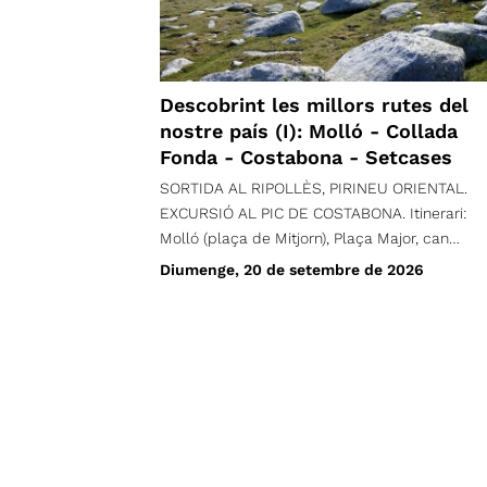
Descobrint les millors rutes del
nostre país (I): Molló - Collada
Fonda - Costabona - Setcases
SORTIDA AL RIPOLLÈS, PIRINEU ORIENTAL.
EXCURSIÓ AL PIC DE COSTABONA. Itinerari:
Molló (plaça de Mitjorn), Plaça Major, can
Borrató, can Pletis, turó de Santa Magdalena,
Diumenge, 20 de setembre de 2026
Roques de Santa Creu, Igols d'en Romaní, Puig
de Sant Joan, Collada de la Fembra Morta,
serra de la Fembra Morta, la Solana, Collada
Verda, Collada Fonda, (opcional: Roques d'en
Mercer, Roca Blanca dels Oms, font de Fra
Joan, Coll de Pal, cim de Costabona, Collada
Fonda), Serrat del Solà de Bones, ruta dels
Contrabandistes, torrent del Camp d'en Malet