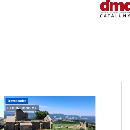
Travessades
EXCURSIONISME