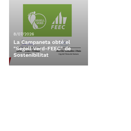
8/07/2026
La Campaneta obté el
"Segell Verd-FEEC" de
Sostenibilitat
8/07/2026
La Campaneta obté el
"Segell Verd-FEEC" de
Sostenibilitat
La 11a Campaneta, organitzada per