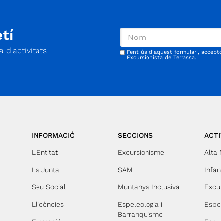
l-
s.
tí
 d'activitats
Fent ús d'aquest formulari, accept
Excursionista de Terrassa.
da
INFORMACIÓ
SECCIONS
ACTI
L'Entitat
Excursionisme
Alta
La Junta
SAM
Infant
Seu Social
Muntanya Inclusiva
Excu
Llicències
Espeleologia i
Espe
Barranquisme