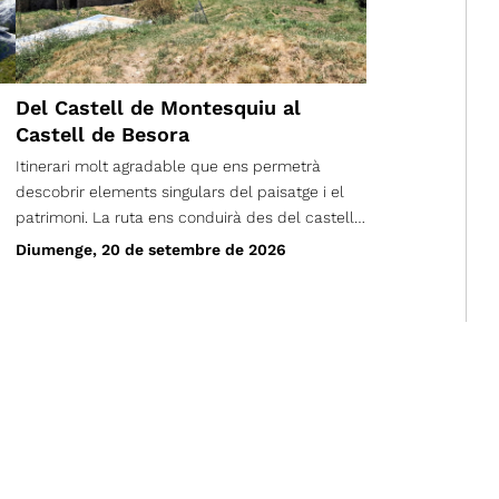
Del Castell de Montesquiu al
Castell de Besora
Itinerari molt agradable que ens permetrà
descobrir elements singulars del paisatge i el
patrimoni. La ruta ens conduirà des del castell
de Montesquiu al castell de Besora, tot passant
Diumenge, 20 de setembre de 2026
pel pla del Revell i el collet de Mongia. De
tornada passarem per l'obaga de la muntanya i
retornarem de nou al castell de Montesquiu.
,