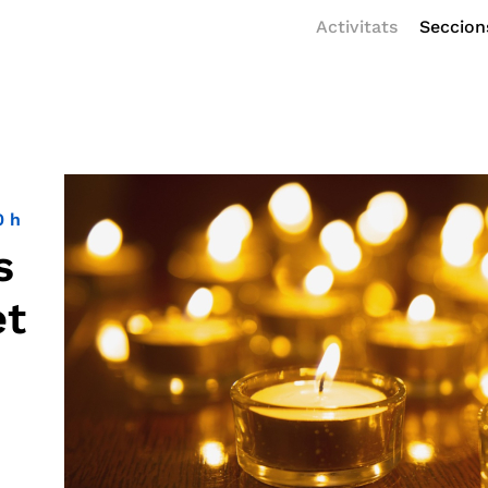
Activitats
Seccion
0 h
s
et