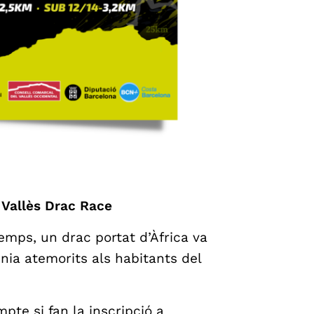
Vallès Drac Race
emps, un drac portat d’Àfrica va
enia atemorits als habitants del
pte si fan la inscripció a