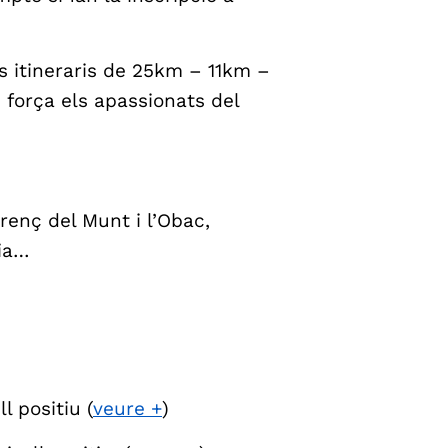
s itineraris de 25km – 11km –
b força els apassionats del
renç del Munt i l’Obac,
lia…
 positiu (
veure +
)