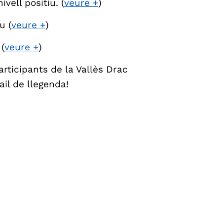
vell positiu. (
veure +
)
u (
veure +
)
(
veure +
)
rticipants de la Vallès Drac
il de llegenda!