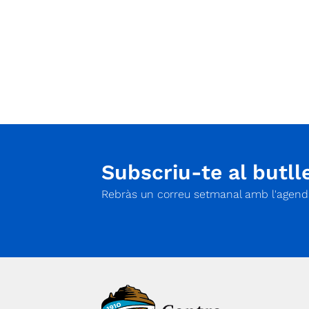
Subscriu-te al butlle
Rebràs un correu setmanal amb l'agenda