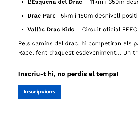
L’Esquena del Drac
– 11km i 350m desni
Drac Parc
- 5km i 150m desnivell positi
Vallès Drac Kids
– Circuit oficial FEEC 
Pels camins del drac, hi competiran els pa
Race, fent d’aquest esdeveniment… Un tra
Inscriu-t'hi, no perdis el temps!
Inscripcions