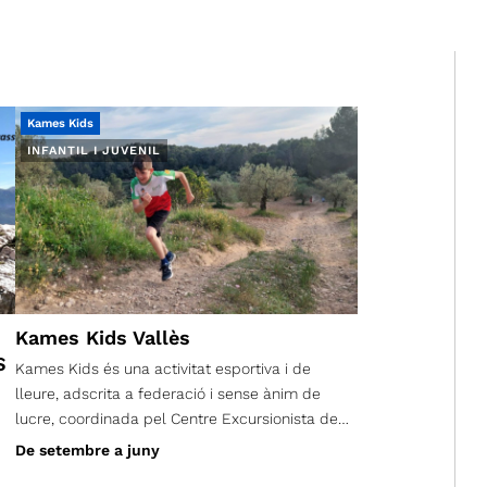
Kames Kids
INFANTIL I JUVENIL
Kames Kids Vallès
S
Kames Kids és una activitat esportiva i de
lleure, adscrita a federació i sense ànim de
lucre, coordinada pel Centre Excursionista de
Terrassa.
De setembre a juny