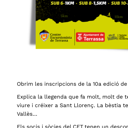
Obrim les inscripcions de la 10a edició de
Explica la llegenda que fa molt, molt de t
viure i créixer a Sant Llorenç. La bèstia t
Vallès…
Els socis i sòcies del CET tenen un descom