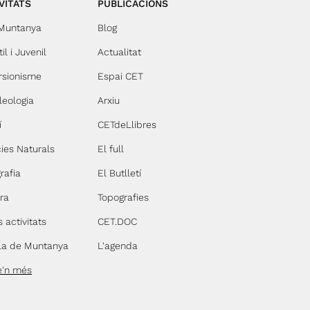
VITATS
PUBLICACIONS
Aquesta distinció reconeix l'esforç
del Centre en la protecció del
 Muntanya
Blog
medi ambient i el seu compromís
amb un esport responsable i
il i Juvenil
Actualitat
sostenible. El segell, vàlid durant
rsionisme
Espai CET
tres anys, destaca les accions
implementades per preservar els
leologia
Arxiu
espais naturals i promoure la
conscienciació ambiental entre
í
CETdeLlibres
tots els participants. La
Campaneta no només és una
ies Naturals
El full
activitat de promoció de les curses
rafia
El Butlletí
per muntanya entre infants, sinó
que també ha acollit competicions
ra
Topografies
de nivell com el Campionat de
Catalunya d'Escoles Trail. Amb
s activitats
CET.DOC
aquest reconeixement, el Centre
Excursionista de Terrassa es
la de Muntanya
L'agenda
consolida com un model a seguir
e'n més
en la gestió sostenible d'activitats
a l'aire lliure, encoratjant altres
entitats a seguir el seu exemple en