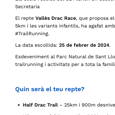
Secretaria
El repte
Vallès Drac Race
, que proposa el
5km i les variants infantils, ha agafat am
#TrailRunning.
La data escollida:
25 de febrer de 2024
.
Esdeveniment al Parc Natural de Sant Llo
trailrunning i activitats per a tota la fami
Quin serà el teu repte?
Half Drac Trail
– 25km i 900m desnivell