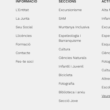
INFORMACIÓ
SECCIONS
ACTI
L'Entitat
Excursionisme
Alta
La Junta
SAM
Infant
Seu Social
Muntanya Inclusiva
Excu
Llicències
Espeleologia i
Espe
Barranquisme
Formació
Esqu
Cultura
Contacte
Ciènc
Ciències Naturals
Fes-te soci
Fotog
Infantil i Juvenil
Cultu
Bicicleta
Altre
Fotografia
Esco
Biblioteca i arxiu
Veur
Secció Jove