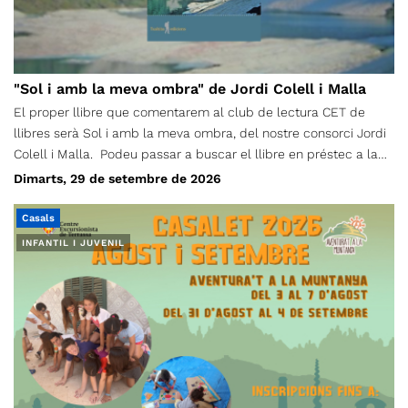
"Sol i amb la meva ombra" de Jordi Colell i Malla
El proper llibre que comentarem al club de lectura CET de
llibres serà Sol i amb la meva ombra, del nostre consorci Jordi
Colell i Malla. Podeu passar a buscar el llibre en préstec a la
Secretaria del CET, de dilluns a divendres de 17h a 20h. La
Dimarts, 29 de setembre de 2026
trobada per comentar la lectura serà dimarts, 29 de setembre.
Cal fer inscripció al formulari adjunt. (Feu-la tant si teniu el
Casals
llibre com no, per saber quants l’estem llegint) Preu: Socis/es
INFANTIL I JUVENIL
gratuït No socis/es: 5€