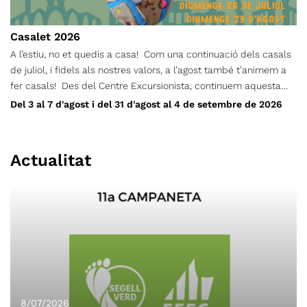
Casalet 2026
A l’estiu, no et quedis a casa! Com una continuació dels casals
de juliol, i fidels als nostres valors, a l’agost també t’animem a
fer casals! Des del Centre Excursionista, continuem aquesta
proposta perquè donem importància a què els infants, durant
Del 3 al 7 d'agost i del 31 d'agost al 4 de setembre de 2026
l’estiu, no es quedin a casa! I ho farem a través d’un seguit
d’activitats de lleure, orientació, tallers de natura, jocs d’aigua,
gimcanes, xerrades culturals… i molt més. L’Aventura’t d’agost i
Actualitat
setembre funcionarà per setmanes separades, i cada infant s’hi
pot inscriure les que més li convinguin. Els casals es duran a
terme alternant els espais del CET i zones verdes de Terrassa.
Podran participar-hi els infants nascuts entre els anys 2010 i
2022.
8/07/2026