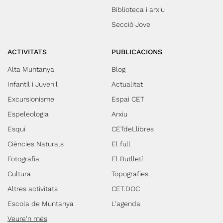
Biblioteca i arxiu
Secció Jove
ACTIVITATS
PUBLICACIONS
Alta Muntanya
Blog
Infantil i Juvenil
Actualitat
Excursionisme
Espai CET
Espeleologia
Arxiu
Esquí
CETdeLlibres
Ciències Naturals
El full
Fotografia
El Butlletí
Cultura
Topografies
Altres activitats
CET.DOC
Escola de Muntanya
L'agenda
Veure'n més