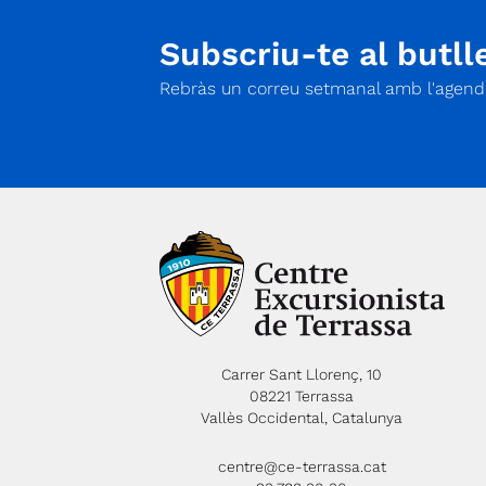
Subscriu-te al butlle
Rebràs un correu setmanal amb l'agenda
Carrer Sant Llorenç, 10
08221 Terrassa
Vallès Occidental, Catalunya
centre@ce-terrassa.cat