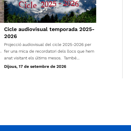
Cicle audiovisual temporada 2025-
2026
Projecció audiovisual del cicle 2025-2026 per
fer una mica de recordatori dels llocs que hem
anat visitant els últims mesos. També
presentarem i comentarem el calendari, per la
Dijous, 17 de setembre de 2026
propera temporada. Esteu tots/es
convidats/convidades. Els simpatitzants també
son molt benvinguts. Dijous, 17 de setembre de
2026 A les 19 h Al Coro Vell (Carrer Sant Marià,
122)