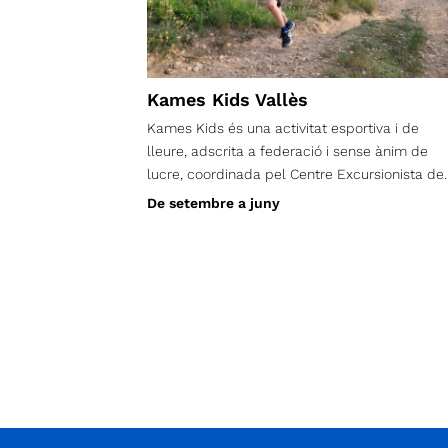
Kames Kids Vallès
Kames Kids és una activitat esportiva i de
lleure, adscrita a federació i sense ànim de
lucre, coordinada pel Centre Excursionista de
Terrassa.
De setembre a juny