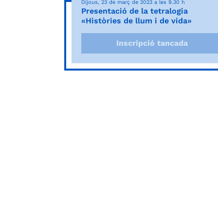
Dijous, 23 de març de 2023 a les 9.30 h
Presentació de la tetralogia
«Històries de llum i de vida»
Inscripció tancada