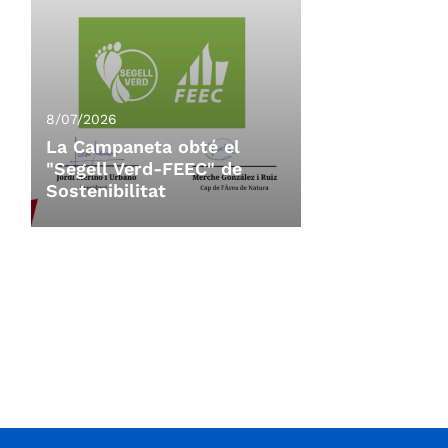
8/07/2026
La Campaneta obté el
"Segell Verd-FEEC" de
Sostenibilitat
8/07/2026
La Campaneta obté el
"Segell Verd-FEEC" de
Sostenibilitat
La 11a Campaneta, organitzada per