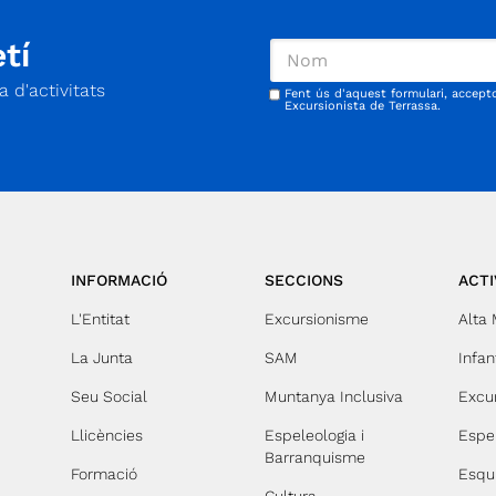
tí
 d'activitats
Fent ús d'aquest formulari, accept
Excursionista de Terrassa.
INFORMACIÓ
SECCIONS
ACTI
L'Entitat
Excursionisme
Alta
La Junta
SAM
Infant
Seu Social
Muntanya Inclusiva
Excu
Llicències
Espeleologia i
Espe
Barranquisme
Formació
Esqu
Cultura