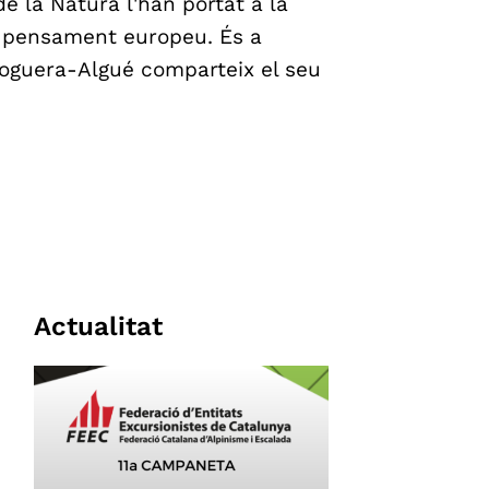
de la Natura l'han portat a la
el pensament europeu. És a
Noguera-Algué comparteix el seu
Actualitat