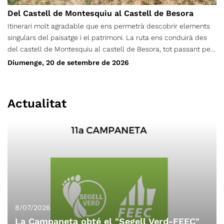
Del Castell de Montesquiu al Castell de Besora
Itinerari molt agradable que ens permetrà descobrir elements
singulars del paisatge i el patrimoni. La ruta ens conduirà des
del castell de Montesquiu al castell de Besora, tot passant pel
pla del Revell i el collet de Mongia. De tornada passarem per
Diumenge, 20 de setembre de 2026
l'obaga de la muntanya i retornarem de nou al castell de
Montesquiu.
Actualitat
8/07/2026
La Campaneta obté el "Segell Verd-FEEC"