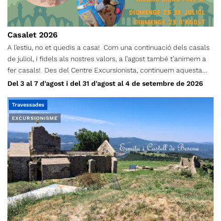
Casalet 2026
A l’estiu, no et quedis a casa! Com una continuació dels casals
de juliol, i fidels als nostres valors, a l’agost també t’animem a
fer casals! Des del Centre Excursionista, continuem aquesta
proposta perquè donem importància a què els infants, durant
Del 3 al 7 d'agost i del 31 d'agost al 4 de setembre de 2026
l’estiu, no es quedin a casa! I ho farem a través d’un seguit
d’activitats de lleure, orientació, tallers de natura, jocs d’aigua,
Travessades
gimcanes, xerrades culturals… i molt més. L’Aventura’t d’agost i
EXCURSIONISME
setembre funcionarà per setmanes separades, i cada infant s’hi
pot inscriure les que més li convinguin. Els casals es duran a
terme alternant els espais del CET i zones verdes de Terrassa.
Podran participar-hi els infants nascuts entre els anys 2010 i
2022.