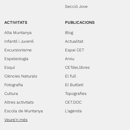
Secció Jove
ACTIVITATS
PUBLICACIONS
Alta Muntanya
Blog
Infantil i Juvenil
Actualitat
Excursionisme
Espai CET
Espeleologia
Arxiu
Esquí
CETdeLlibres
Ciències Naturals
El full
Fotografia
El Butlletí
Cultura
Topografies
Altres activitats
CET.DOC
Escola de Muntanya
L'agenda
Veure'n més