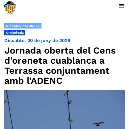
menu
CIÈNCIES NATURALS
Ornitologia
Dissabte, 20 de juny de 2026
Jornada oberta del Cens
d'oreneta cuablanca a
Terrassa conjuntament
amb l'ADENC