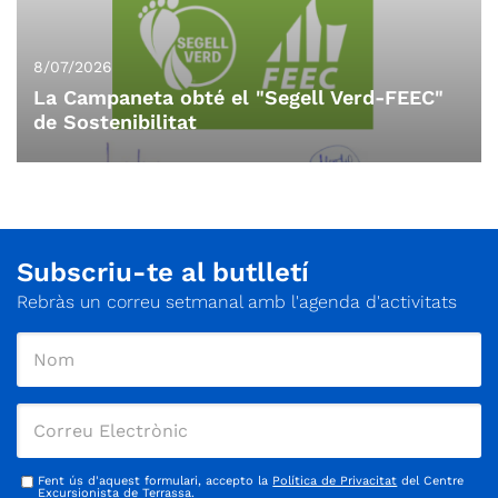
8/07/2026
La Campaneta obté el "Segell Verd-FEEC"
de Sostenibilitat
Subscriu-te al butlletí
Rebràs un correu setmanal amb l'agenda d'activitats
Fent ús d'aquest formulari, accepto la
Política de Privacitat
del Centre
Excursionista de Terrassa.