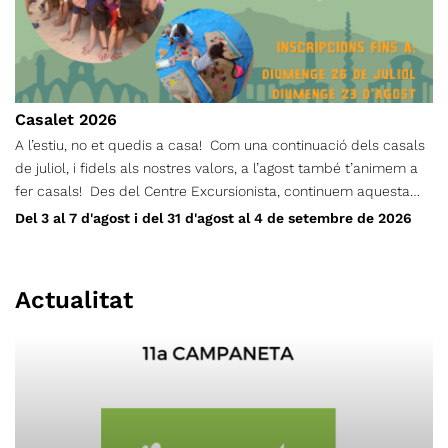
Casalet 2026
A l’estiu, no et quedis a casa! Com una continuació dels casals
de juliol, i fidels als nostres valors, a l’agost també t’animem a
fer casals! Des del Centre Excursionista, continuem aquesta
proposta perquè donem importància a què els infants, durant
Del 3 al 7 d'agost i del 31 d'agost al 4 de setembre de 2026
l’estiu, no es quedin a casa! I ho farem a través d’un seguit
d’activitats de lleure, orientació, tallers de natura, jocs d’aigua,
gimcanes, xerrades culturals… i molt més. L’Aventura’t d’agost i
Actualitat
setembre funcionarà per setmanes separades, i cada infant s’hi
pot inscriure les que més li convinguin. Els casals es duran a
terme alternant els espais del CET i zones verdes de Terrassa.
Podran participar-hi els infants nascuts entre els anys 2010 i
2022.