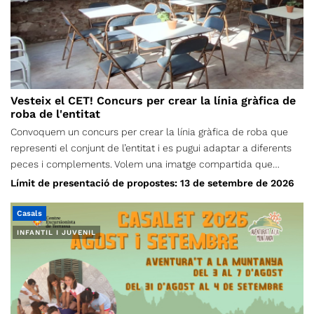
Vesteix el CET! Concurs per crear la línia gràfica de
roba de l'entitat
Convoquem un concurs per crear la línia gràfica de roba que
representi el conjunt de l’entitat i es pugui adaptar a diferents
peces i complements. Volem una imatge compartida que
puguem portar persones de totes les edats, seccions i vocalies;
Límit de presentació de propostes: 13 de setembre de 2026
una proposta nascuda de la creativitat de la nostra comunitat,
que ens identifiqui, permeti reconèixer d’on som i ens
Casals
acompanyi tant a la muntanya com en el nostre dia a dia. Tens
INFANTIL I JUVENIL
una idea que pugui representar tot el CET? Presenta-la i
ajuda’ns a crear una nova identitat sobre el terreny.