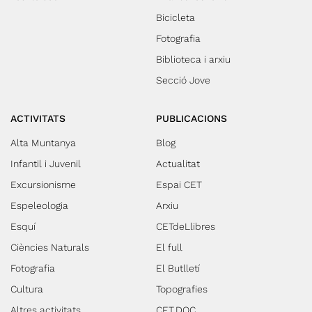
Bicicleta
Fotografia
Biblioteca i arxiu
Secció Jove
ACTIVITATS
PUBLICACIONS
Alta Muntanya
Blog
Infantil i Juvenil
Actualitat
Excursionisme
Espai CET
Espeleologia
Arxiu
Esquí
CETdeLlibres
Ciències Naturals
El full
Fotografia
El Butlletí
Cultura
Topografies
Altres activitats
CET.DOC