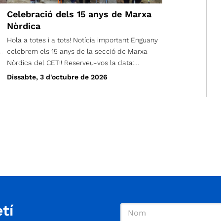
Celebració dels 15 anys de Marxa
Nòrdica
Hola a totes i a tots! Notícia important Enguany
celebrem els 15 anys de la secció de Marxa
Nòrdica del CET!! Reserveu-vos la data:
Dissabte 3 d'octubre, a les 18 hores a l'escola
Dissabte, 3 d'octubre de 2026
Lanaspa del carrer Pantà. Hi haurà moltes
sorpreses: Anunciarem el guanyador del
disseny de la samarreta Podreu adquirir les
noves samarretes Hi haurà parlaments Fins i tot
un concert de pop-rock amb el grup local
BROKENS; I moltes coses més Més endavant ja
anirem compartint més detalls. Ens faria molta
il·lusió trobar-vos-hi!! Us hi esperem!!
tí