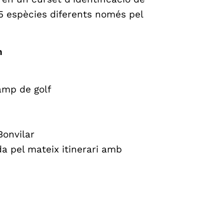
25 espècies diferents només pel
n
camp de golf
Bonvilar
a pel mateix itinerari amb