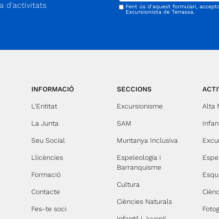
 d'activitats
Fent ús d'aquest formulari, accept
Excursionista de Terrassa.
INFORMACIÓ
SECCIONS
ACTI
L'Entitat
Excursionisme
Alta
La Junta
SAM
Infant
Seu Social
Muntanya Inclusiva
Excu
Llicències
Espeleologia i
Espe
Barranquisme
Formació
Esqu
Cultura
Contacte
Ciènc
Ciències Naturals
Fes-te soci
Fotog
Infantil i Juvenil