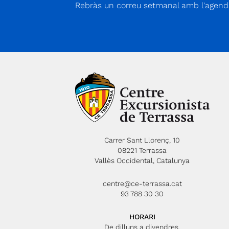
Rebràs un correu setmanal amb l'agenda
Carrer Sant Llorenç, 10
08221 Terrassa
Vallès Occidental, Catalunya
centre@ce-terrassa.cat
93 788 30 30
HORARI
De dilluns a divendres,