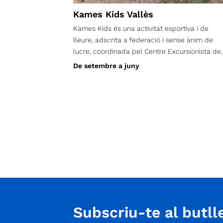
Kames Kids Vallès
Kames Kids és una activitat esportiva i de
lleure, adscrita a federació i sense ànim de
lucre, coordinada pel Centre Excursionista de
Terrassa.
De setembre a juny
Subscriu-te al butlle