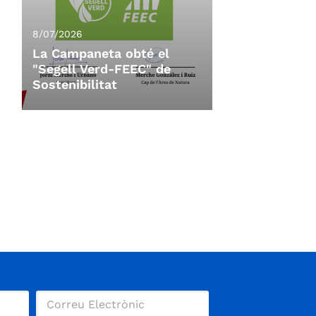
8/07/2026
La Campaneta obté el
"Segell Verd-FEEC" de
Sostenibilitat
8/07/2026
La Campaneta obté el
"Segell Verd-FEEC" de
Sostenibilitat
La 11a Campaneta, organitzada per
l'Ajuntament de Vacarisses,
CoRReDoRS.CaT i el Centre
Excursionista de Terrassa, amb la
col·laboració de l'A.E.