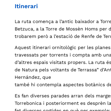
Itinerari
La ruta comença a l’antic baixador a Torre
Betzuca, a la Torre de Mossèn Homs per d
trobarem però a l’estació de Renfe de Ter
Aquest itinerari ornitològic per les plane
travessats per torrents i compta amb una 
d’altres espais visitats propers. La ruta és
de Natura pels voltants de Terrassa” d’An
Hernández, que
també hi contempla aspectes botànics de
Es fan diverses parades arran dels marge
Torrebonica i posteriorment es desprèn la
fet diverses sortides en què per exemple;