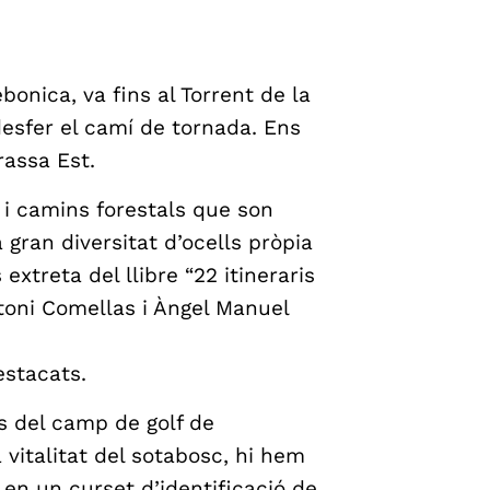
bonica, va fins al Torrent de la
esfer el camí de tornada. Ens
rassa Est.
s i camins forestals que son
gran diversitat d’ocells pròpia
 extreta del llibre “22 itineraris
toni Comellas i Àngel Manuel
stacats.
s del camp de golf de
 vitalitat del sotabosc, hi hem
 en un curset d’identificació de