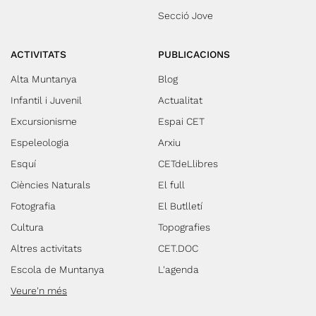
Secció Jove
ACTIVITATS
PUBLICACIONS
Alta Muntanya
Blog
Infantil i Juvenil
Actualitat
Excursionisme
Espai CET
Espeleologia
Arxiu
Esquí
CETdeLlibres
Ciències Naturals
El full
Fotografia
El Butlletí
Cultura
Topografies
Altres activitats
CET.DOC
Escola de Muntanya
L'agenda
Veure'n més