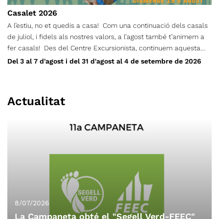
Fonda (4,360 km) (+ 108 m) (- 108 m)
Casalet 2026
A l’estiu, no et quedis a casa! Com una continuació dels casals
de juliol, i fidels als nostres valors, a l’agost també t’animem a
fer casals! Des del Centre Excursionista, continuem aquesta
proposta perquè donem importància a què els infants, durant
Del 3 al 7 d'agost i del 31 d'agost al 4 de setembre de 2026
l’estiu, no es quedin a casa! I ho farem a través d’un seguit
d’activitats de lleure, orientació, tallers de natura, jocs d’aigua,
gimcanes, xerrades culturals… i molt més. L’Aventura’t d’agost i
Actualitat
setembre funcionarà per setmanes separades, i cada infant s’hi
pot inscriure les que més li convinguin. Els casals es duran a
terme alternant els espais del CET i zones verdes de Terrassa.
Podran participar-hi els infants nascuts entre els anys 2010 i
2022.
8/07/2026
La Campaneta obté el "Segell Verd-FEEC"