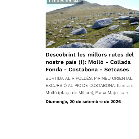
EXCURSIONISME
Descobrint les millors rutes del
nostre país (I): Molló - Collada
Fonda - Costabona - Setcases
SORTIDA AL RIPOLLÈS, PIRINEU ORIENTAL.
EXCURSIÓ AL PIC DE COSTABONA. Itinerari:
Molló (plaça de Mitjorn), Plaça Major, can
Borrató, can Pletis, turó de Santa Magdalena,
Diumenge, 20 de setembre de 2026
Roques de Santa Creu, Igols d'en Romaní, Puig
de Sant Joan, Collada de la Fembra Morta,
serra de la Fembra Morta, la Solana, Collada
Verda, Collada Fonda, (opcional: Roques d'en
Mercer, Roca Blanca dels Oms, font de Fra