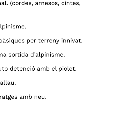
al. (cordes, arnesos, cintes,
lpinisme.
àsiques per terreny innivat.
na sortida d’alpinisme.
uto detenció amb el piolet.
allau.
oratges amb neu.