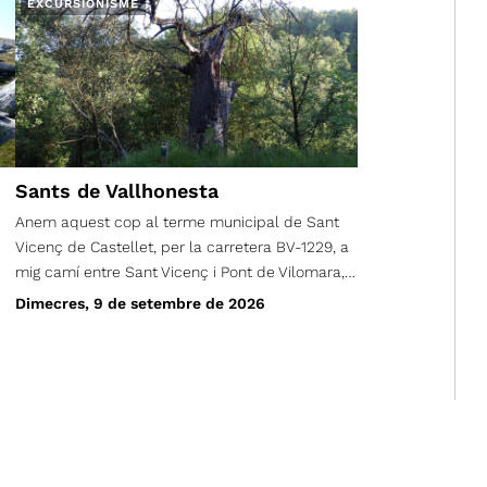
EXCURSIONISME
Sants de Vallhonesta
Anem aquest cop al terme municipal de Sant
Vicenç de Castellet, per la carretera BV-1229, a
mig camí entre Sant Vicenç i Pont de Vilomara,
al quilòmetre 2,7 a mà dreta. Agafem un camí
Dimecres, 9 de setembre de 2026
asfaltat fins passar per sota l’autopista, on es
converteix en una bona pista de terra que
farem durant un quilòmetre i ja serem a
l’aparcament on iniciarem l’excursió. Baixem
cap al Torrent del Rubió, que travessem i
seguirem una estona pel marge esquerra per
bon camí, trobant un enorme roure molt vellet i