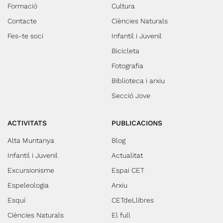
Formació
Cultura
Contacte
Ciències Naturals
Fes-te soci
Infantil i Juvenil
Bicicleta
Fotografia
Biblioteca i arxiu
Secció Jove
ACTIVITATS
PUBLICACIONS
Alta Muntanya
Blog
Infantil i Juvenil
Actualitat
Excursionisme
Espai CET
Espeleologia
Arxiu
Esquí
CETdeLlibres
Ciències Naturals
El full