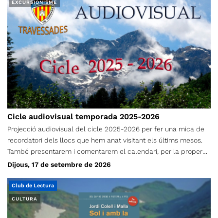
EXCURSIONISME
Cicle audiovisual temporada 2025-2026
Projecció audiovisual del cicle 2025-2026 per fer una mica de
recordatori dels llocs que hem anat visitant els últims mesos.
També presentarem i comentarem el calendari, per la propera
temporada. Esteu tots/es convidats/convidades. Els
Dijous, 17 de setembre de 2026
simpatitzants també son molt benvinguts. Dijous, 17 de
setembre de 2026 A les 19 h Al Coro Vell (Carrer Sant Marià, 122)
Club de Lectura
CULTURA