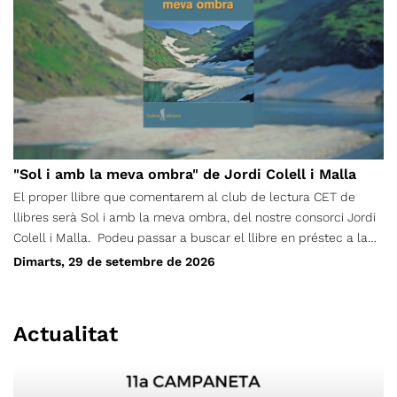
"Sol i amb la meva ombra" de Jordi Colell i Malla
El proper llibre que comentarem al club de lectura CET de
llibres serà Sol i amb la meva ombra, del nostre consorci Jordi
Colell i Malla. Podeu passar a buscar el llibre en préstec a la
Secretaria del CET, de dilluns a divendres de 17h a 20h. La
Dimarts, 29 de setembre de 2026
trobada per comentar la lectura serà dimarts, 29 de setembre.
Cal fer inscripció al formulari adjunt. (Feu-la tant si teniu el
llibre com no, per saber quants l’estem llegint) Preu: Socis/es
Actualitat
gratuït No socis/es: 5€