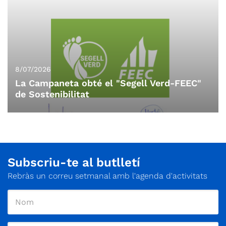
8/07/2026
La Campaneta obté el "Segell Verd-FEEC"
de Sostenibilitat
Subscriu-te al butlletí
Rebràs un correu setmanal amb l'agenda d'activitats