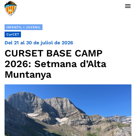
menu
INFANTIL I JUVENIL
CurCET
Del 21 al 30 de juliol de 2026
CURSET BASE CAMP
2026: Setmana d’Alta
Muntanya