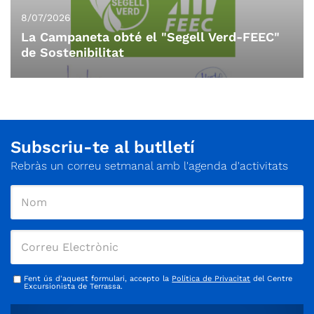
8/07/2026
La Campaneta obté el "Segell Verd-FEEC"
de Sostenibilitat
Subscriu-te al butlletí
Rebràs un correu setmanal amb l'agenda d'activitats
Fent ús d'aquest formulari, accepto la
Política de Privacitat
del Centre
Excursionista de Terrassa.