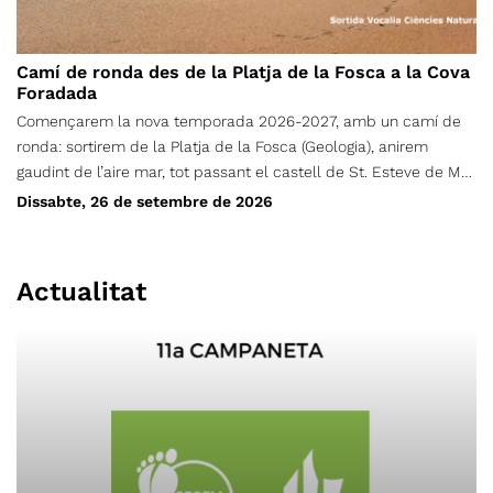
Camí de ronda des de la Platja de la Fosca a la Cova
Foradada
Començarem la nova temporada 2026-2027, amb un camí de
ronda: sortirem de la Platja de la Fosca (Geologia), anirem
gaudint de l’aire mar, tot passant el castell de St. Esteve de Mar
(Cultura), Pineda d’en Gori (flora), Cala S’Alquer (paisatge), Platja
Dissabte, 26 de setembre de 2026
del Castell (dunes), Poblat ibèric (Cultura), i finalment la Roca o
cova Foradada (litoral) i una vegada visitat, desfarem el camí
per anar a fer un banyet (opcional) i dinarem a la Platja de la
Actualitat
Fosca (on hi ha més serveis). A un hora prudencial tornarem cap
casa. Aquesta sortida es per gaudir de la geologia i de la flora
de litoral, així com dels paisatges marins. Salut, flors i alguna
gavina!!!