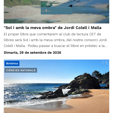
"Sol i amb la meva ombra" de Jordi Colell i Malla
El proper llibre que comentarem al club de lectura CET de
llibres serà Sol i amb la meva ombra, del nostre consorci Jordi
Colell i Malla. Podeu passar a buscar el llibre en préstec a la
Secretaria del CET, de dilluns a divendres de 17h a 20h. La
Dimarts, 29 de setembre de 2026
trobada per comentar la lectura serà dimarts, 29 de setembre.
Cal fer inscripció al formulari adjunt. (Feu-la tant si teniu el
Botànica
llibre com no, per saber quants l’estem llegint) Preu: Socis/es
CIÈNCIES NATURALS
gratuït No socis/es: 5€