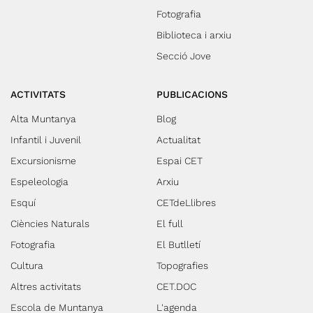
Fotografia
Biblioteca i arxiu
Secció Jove
ACTIVITATS
PUBLICACIONS
Alta Muntanya
Blog
Infantil i Juvenil
Actualitat
Excursionisme
Espai CET
Espeleologia
Arxiu
Esquí
CETdeLlibres
Ciències Naturals
El full
Fotografia
El Butlletí
Cultura
Topografies
Altres activitats
CET.DOC
Escola de Muntanya
L'agenda