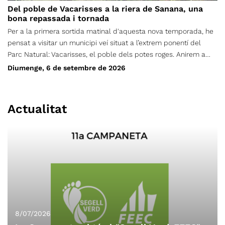
Del poble de Vacarisses a la riera de Sanana, una
bona repassada i tornada
Per a la primera sortida matinal d'aquesta nova temporada, he
pensat a visitar un municipi veí situat a l’extrem ponentí del
Parc Natural: Vacarisses, el poble dels potes roges. Anirem a
recórrer part de les dues ribes de la riera de Sanana i del
Diumenge, 6 de setembre de 2026
torrent de les Vendranes, que és la seva capçalera principal,
amb l’objectiu de visitar el màxim d’elements patrimonials
emboscats i curiositats geològiques possibles. Depenent del
Actualitat
temps de marxa, els visitarem tots o només els troncals.
Començarem i acabarem l'excursió al cementiri de Vacarisses,
situat sota el km 1.0 de la carretera de Vacarisses a la Bauma
(BV-1212). Com sempre, farem una ruta circular. Seran uns 13 km
de recorregut total, amb un desnivell acumulat de 780 metres, i
una durada aproximada de 6 hores (incloent-hi una aturada
llarga per esmorzar). Per tant, serà un traçat trencacames i
exigent físicament.
8/07/2026