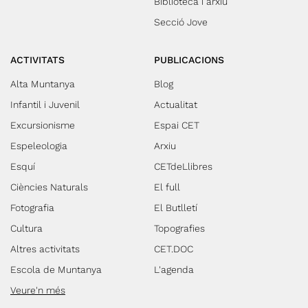
Biblioteca i arxiu
Secció Jove
ACTIVITATS
PUBLICACIONS
Alta Muntanya
Blog
Infantil i Juvenil
Actualitat
Excursionisme
Espai CET
Espeleologia
Arxiu
Esquí
CETdeLlibres
Ciències Naturals
El full
Fotografia
El Butlletí
Cultura
Topografies
Altres activitats
CET.DOC
Escola de Muntanya
L'agenda
Veure'n més